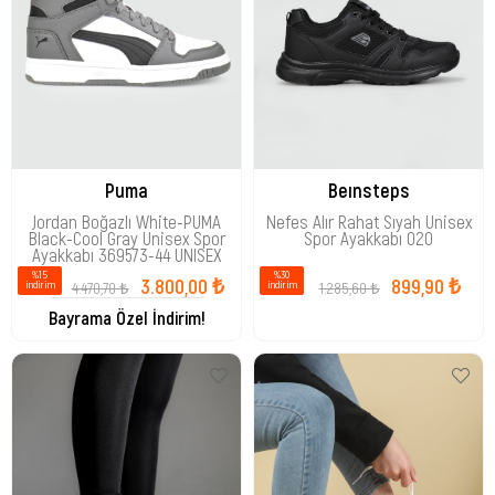
Puma
Beınsteps
Jordan Boğazlı White-PUMA
Nefes Alır Rahat Sıyah Unisex
Black-Cool Gray Unisex Spor
Spor Ayakkabı 020
Ayakkabı 369573-44 UNISEX
%15
%30
3.800,00 ₺
899,90 ₺
4.470,70 ₺
1.285,60 ₺
i̇ndirim
i̇ndirim
Bayrama Özel İndirim!