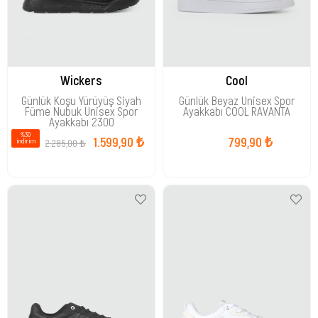
Wickers
Cool
Günlük Koşu Yürüyüş Siyah
Günlük Beyaz Unisex Spor
Füme Nubuk Unisex Spor
Ayakkabı COOL RAVANTA
Ayakkabı 2300
%30
1.599,90 ₺
799,90 ₺
2.285,00 ₺
i̇ndirim