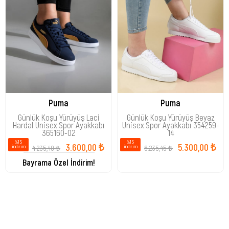
Puma
Puma
Günlük Koşu Yürüyüş Laci
Günlük Koşu Yürüyüş Beyaz
Hardal Unisex Spor Ayakkabı
Unisex Spor Ayakkabı 354259-
365160-02
14
%15
%15
3.600,00 ₺
5.300,00 ₺
4.235,40 ₺
6.235,45 ₺
i̇ndirim
i̇ndirim
Bayrama Özel İndirim!