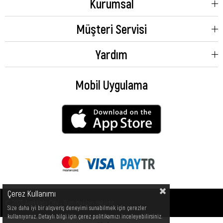
Kurumsal
Elbette aynı zamanda ortalamanın altında fiyata sahip ucuz unisex sneakers
alma şansınız da olacak. Değerlendirin ve indirim fırsatları ile son derece
avantajlı bir şekilde satın alın. Hem avantajlı fiyat hem de kaliteli ayakkabılar
Müşteri Servisi
için sipariş verebilirsiniz. Unisex sneaker ayakkabı modelleri arasından
indirimlileri seçebilirsiniz.
Yardım
Mobil Uygulama
Çerez Kullanımı
© 2023 Ayakkabı City - Tüm hakları saklıdır.
Size daha iyi bir alışveriş deneyimi sunabilmek için çerezler
kullanıyoruz. Detaylı bilgi için çerez politikamızı inceleyebilirsiniz.