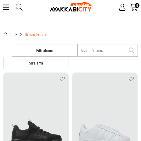
0
Unisex Sneaker
Filtreleme
Sıralama