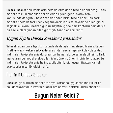
Unisex Sneaker
hem kadınların hem de erkeklerin tercih edebileceği klasik
modellerdir. Bu modelleri tercih eden kişiler, genel olarak renk
konusunda da siyah - beyaz renklerinden birini tercih eder. Hem farklı
modeller hem de farklı renk seçeneklerinin olması sayesinde dilediğinizi
seçmek mümkün. Sneaker, günlük hayatın içinde hem konforlu hem de şık
bir seçim olacağından dilediğiniz gibi tercih edebilirsiniz.
Uygun Fiyatlı Unisex Sneaker Ayakkabılar
Satın almadan önce fiyat konusunda da detayları inceleyebilirsiniz. Uygun
fiyatlı
unisex sneaker ayakkabılar
arasından seçim yapmak kolay olacaktır.
İndirimleri takip etmeniz durumunda, hemen siz de satın alabilirsiniz. Farklı
markaların bu model ayakkabıları için dönem dönem indirimler olacak. Bu
indirimleri takip etmeniz halinde, dilediğiniz gibi uygun fiyattan kaliteli
ayakkabıların sahibi olabilirsiniz.
İndirimli Unisex Sneaker
Sneaker
için sunulan modellerde aynı zamanda uygulanan indirimler ile
çok daha avantajlı alışverişin kapısı aralanıyor. İndirimli unisex sneaker
satın almak isteyenler, düzenli olarak gerçekleşen indirimleri takip
Bugün Neler Geldi ?
edebilir. Sunulan indirim fırsatları göz önünde bulundurularak, seçenekler
üzerinden anında sipariş vermek mümkün.
Ucuz Unisex Sneakers