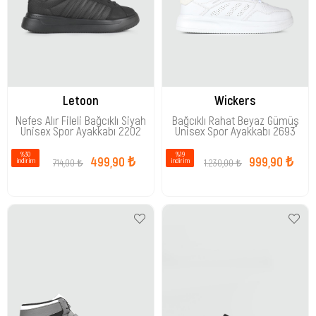
Letoon
Wickers
Nefes Alır Fileli Bağcıklı Siyah
Bağcıklı Rahat Beyaz Gümüş
Unisex Spor Ayakkabı 2202
Unisex Spor Ayakkabı 2693
%30
%19
499,90 ₺
999,90 ₺
714,00 ₺
1.230,00 ₺
i̇ndirim
i̇ndirim