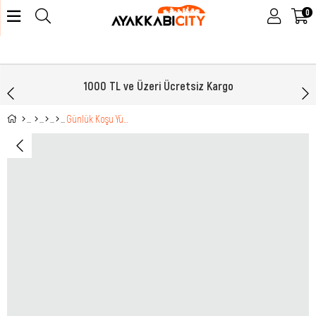
0
1000 TL ve Üzeri Ücretsiz Kargo
Günlük Koşu Yürüyüş Siyah Füme Nubuk Unisex Spor Ayakkabı 2300