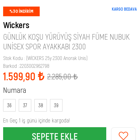
KARGO BEDAVA
%
30
İNDIRIM
Wickers
GÜNLÜK KOŞU YÜRÜYÜŞ SIYAH FÜME NUBUK
UNISEX SPOR AYAKKABI 2300
Stok Kodu
(WİCKERS 25y 2300 Anorak Unis)
Barkod
:
2203002962798
1.599,90 ₺
2.285,00 ₺
Numara
36
37
38
39
En Geç 1 iş günü içinde kargoda!