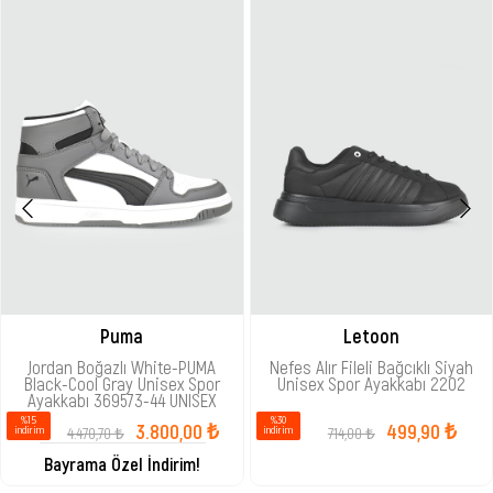
Puma
Letoon
Jordan Boğazlı White-PUMA
Nefes Alır Fileli Bağcıklı Siyah
Black-Cool Gray Unisex Spor
Unisex Spor Ayakkabı 2202
Ayakkabı 369573-44 UNISEX
%15
%30
3.800,00 ₺
499,90 ₺
4.470,70 ₺
714,00 ₺
i̇ndirim
i̇ndirim
Bayrama Özel İndirim!