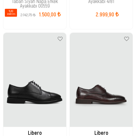
Taban Siyah Napa Erkek
Ayakkabı 4781
Ayakkabı 00559
%30
1.500,00 ₺
2.999,90 ₺
2.142,75 ₺
i̇ndirim
Libero
Libero