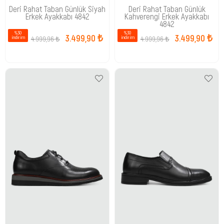
Deri Rahat Taban Günlük Siyah
Deri Rahat Taban Günlük
Erkek Ayakkabı 4842
Kahverengi Erkek Ayakkabı
4842
%30
%30
3.499,90 ₺
3.499,90 ₺
4.999,96 ₺
4.999,96 ₺
i̇ndirim
i̇ndirim