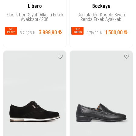
Libero
Bozkaya
Klasik Deri Siyah Alkollü Erkek
Günlük Deri Kösele Siyah
Ayakkabı 4206
Renda Erkek Ayakkabı
%30
%12
3.999,90 ₺
1.500,00 ₺
5.714,26 ₺
1.714,00 ₺
i̇ndirim
i̇ndirim