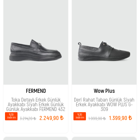
FERMEND
Wow Plus
Toka Detaylı Erkek Günlük
Deri Rahat Taban Günlük Siyah
Ayakkabı Siyah Erkek Günlük
Erkek Ayakkabı WOW PLUS G-
Günlük Ayakkabı FERMEND 432
309
%30
%30
2.249,90 ₺
1.399,90 ₺
3.214,20 ₺
1.999,90 ₺
i̇ndirim
i̇ndirim