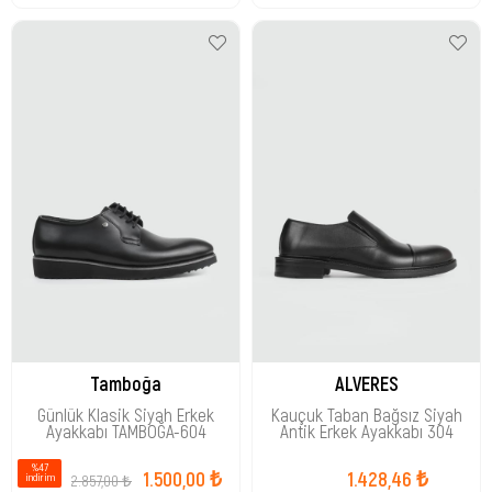
Tamboğa
ALVERES
Günlük Klasik Siyah Erkek
Kauçuk Taban Bağsız Siyah
Ayakkabı TAMBOĞA-604
Antik Erkek Ayakkabı 304
%47
1.500,00 ₺
1.428,46 ₺
2.857,00 ₺
i̇ndirim