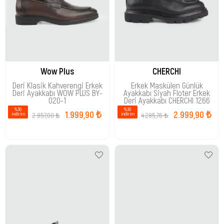
Wow Plus
CHERCHI
Deri Klasik Kahverengi Erkek
Erkek Maskülen Günlük
Deri Ayakkabı WOW PLUS BY-
Ayakkabı Siyah Floter Erkek
020-1
Deri Ayakkabı CHERCHI 1266
%30
%30
1.999,90 ₺
2.999,90 ₺
2.857,00 ₺
4.285,76 ₺
i̇ndirim
i̇ndirim