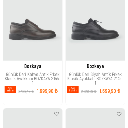
Bozkaya
Bozkaya
Günlük Deri Kahve Antik Erkek
Günlük Deri Siyah Antik Erkek
Klasik Ayakkabı BOZKAYA 2145-
Klasik Ayakkabı BOZKAYA 2145-
1
1
%30
%30
1.699,90 ₺
1.699,90 ₺
2.428,48 ₺
2.428,48 ₺
i̇ndirim
i̇ndirim