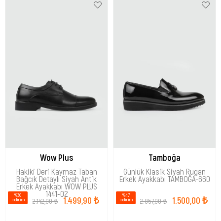
Wow Plus
Tamboğa
Hakiki Deri Kaymaz Taban
Günlük Klasik Siyah Rugan
Bağcık Detaylı Siyah Antik
Erkek Ayakkabı TAMBOĞA-660
Erkek Ayakkabı WOW PLUS
1441-02
%30
%47
1.499,90 ₺
1.500,00 ₺
2.142,00 ₺
2.857,00 ₺
i̇ndirim
i̇ndirim