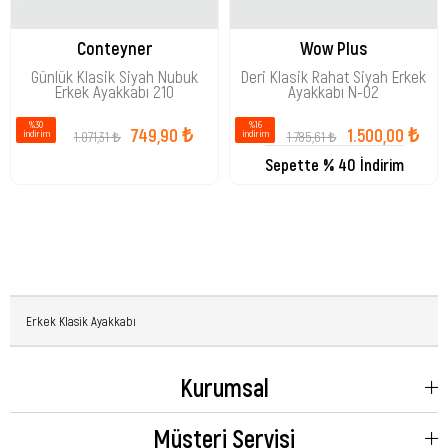
Conteyner
Wow Plus
Günlük Klasik Siyah Nubuk
Deri Klasik Rahat Siyah Erkek
Erkek Ayakkabı 210
Ayakkabı N-02
%30
%16
749,90 ₺
1.500,00 ₺
1.071,31 ₺
1.785,61 ₺
i̇ndirim
i̇ndirim
Sepette % 40 İndirim
Erkek Klasik Ayakkabı
Kurumsal
Müşteri Servisi