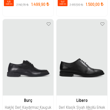
%30
%47
1.499,90 ₺
1.500,00 ₺
2.142,76 ₺
2.857,00 ₺
i̇ndirim
i̇ndirim
Burç
Libero
Hakiki Deri Kaydırmaz Kauçuk
Deri Klasik Siyah Alkollü Erkek