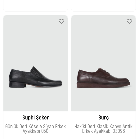
Suphi Şeker
Burç
Günlük Deri Kösele Siyah Erkek
Hakiki Deri Klasik Kahve Antik
Ayakkabı 050
Erkek Ayakkabı 03096