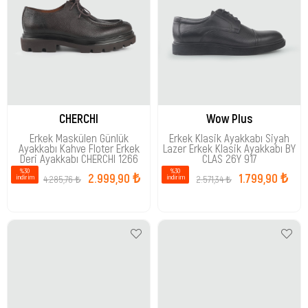
CHERCHI
Wow Plus
Erkek Maskülen Günlük
Erkek Klasik Ayakkabı Siyah
Ayakkabı Kahve Floter Erkek
Lazer Erkek Klasik Ayakkabı BY
Deri Ayakkabı CHERCHI 1266
CLAS 26Y 917
%30
%30
2.999,90 ₺
1.799,90 ₺
4.285,76 ₺
2.571,34 ₺
i̇ndirim
i̇ndirim