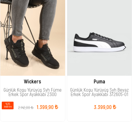
Wickers
Puma
Günlük Koşu Yürüyüş Syh Füme
Günlük Koşu Yürüyüş Syh Beyaz
Erkek Spor Ayakkabı 2300
Erkek Spor Ayakkabı 372605-01
%35
1.399,90 ₺
3.399,00 ₺
2.142,00 ₺
i̇ndirim