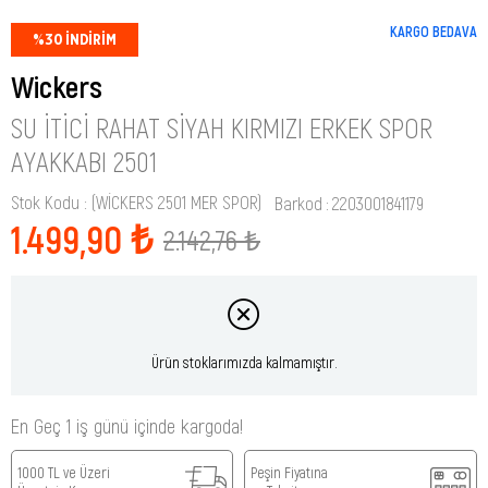
KARGO BEDAVA
%
30
İNDIRIM
Wickers
SU İTICI RAHAT SIYAH KIRMIZI ERKEK SPOR
AYAKKABI 2501
Stok Kodu
(WİCKERS 2501 MER SPOR)
Barkod
:
2203001841179
1.499,90 ₺
2.142,76 ₺
Ürün stoklarımızda kalmamıştır.
En Geç 1 iş günü içinde kargoda!
1000 TL ve Üzeri
Peşin Fiyatına