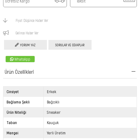
Ücretsiz Kargo
Taksit
Fiyat Düşünce Haber Ver
Gelince Haber Ver
YORUM YAZ
SORULAR VE CEVAPLAR
WhatsApp
Ürün Özellikleri
Cinsiyet
Erkek
Bağlama Şekli
Bağcıklı
Ürün Niteliği
Sneaker
Taban
Kauçuk
Menşei
Yerli Üretim