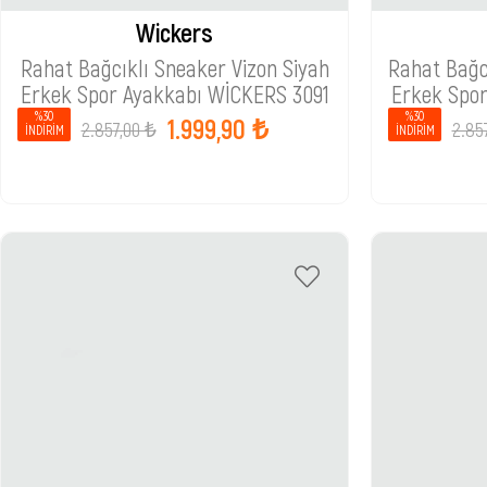
Wickers
Rahat Bağcıklı Sneaker Vizon Siyah
Rahat Bağc
Erkek Spor Ayakkabı WİCKERS 3091
Erkek Spo
%30
%30
1.999,90 ₺
2.857,00 ₺
2.85
İNDIRIM
İNDIRIM