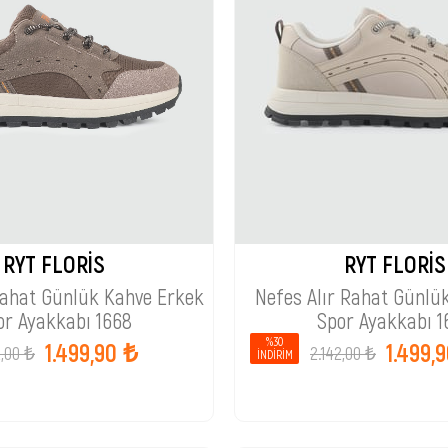
RYT FLORİS
RYT FLORİS
Rahat Günlük Kahve Erkek
Nefes Alır Rahat Günlü
or Ayakkabı 1668
Spor Ayakkabı 1
%30
1.499,90 ₺
1.499,
2,00 ₺
2.142,00 ₺
İNDIRIM