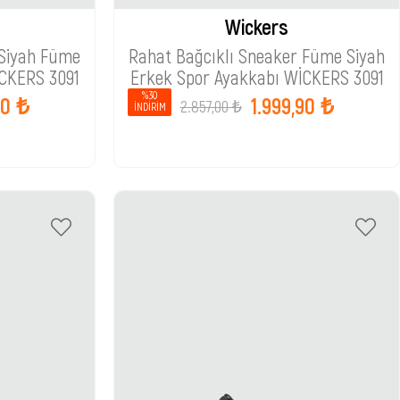
Wickers
 Siyah Füme
Rahat Bağcıklı Sneaker Füme Siyah
CKERS 3091
Erkek Spor Ayakkabı WİCKERS 3091
%30
90 ₺
1.999,90 ₺
2.857,00 ₺
İNDIRIM