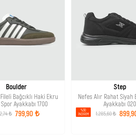
Boulder
Step
Fileli Bağcıklı Haki Ekru
Nefes Alır Rahat Siyah
 Spor Ayakkabı 1700
Ayakkabı 020
%30
799,90 ₺
899,9
42,74 ₺
1.285,60 ₺
İNDIRIM