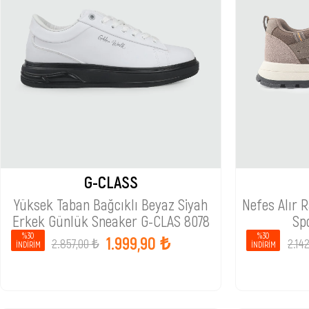
G-CLASS
Yüksek Taban Bağcıklı Beyaz Siyah
Nefes Alır 
Erkek Günlük Sneaker G-CLAS 8078
Sp
%30
%30
1.999,90 ₺
2.857,00 ₺
2.14
İNDIRIM
İNDIRIM