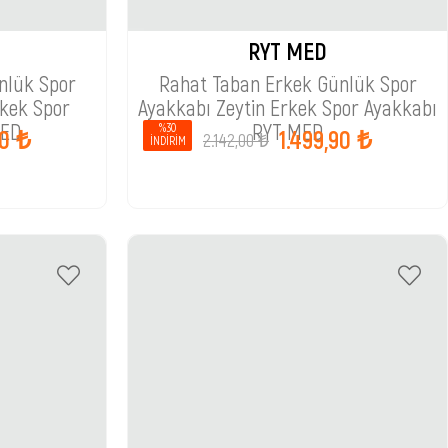
RYT MED
nlük Spor
Rahat Taban Erkek Günlük Spor
rkek Spor
Ayakkabı Zeytin Erkek Spor Ayakkabı
MED
RYT MED
%30
90 ₺
1.499,90 ₺
2.142,00 ₺
İNDIRIM