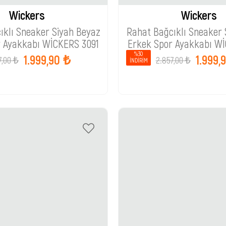
Wickers
Wickers
ıklı Sneaker Siyah Beyaz
Rahat Bağcıklı Sneaker
r Ayakkabı WİCKERS 3091
Erkek Spor Ayakkabı Wİ
%30
1.999,90 ₺
1.999,
7,00 ₺
2.857,00 ₺
İNDIRIM