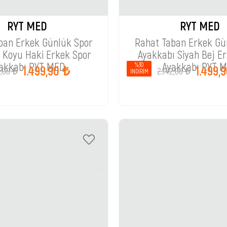
RYT MED
RYT MED
ban Erkek Günlük Spor
Rahat Taban Erkek Gü
 Koyu Haki Erkek Spor
Ayakkabı Siyah Bej E
akkabı RYT MED
Ayakkabı RYT 
%30
1.499,90 ₺
1.499,
2,00 ₺
2.142,00 ₺
İNDIRIM