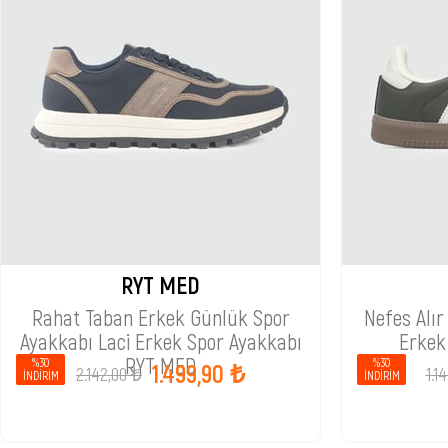
RYT MED
Rahat Taban Erkek Günlük Spor
Nefes Alır 
Ayakkabı Laci Erkek Spor Ayakkabı
Erkek
RYT MED
%30
%30
1.499,90 ₺
2.142,00 ₺
1.1
İNDIRIM
İNDIRIM