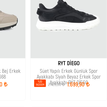
RYT DİEGO
k Bej Erkek
Süet Yapılı Erkek Günlük Spor
668
Ayakkabı Siyah Beyaz Erkek Spor
Ayakkabı RYT DİEGO
%30
90 ₺
1.699,90 ₺
2.428,00 ₺
İNDIRIM