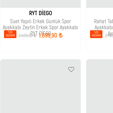
RYT DİEGO
Süet Yapılı Erkek Günlük Spor
Rahat Ta
Ayakkabı Zeytin Erkek Spor Ayakkabı
Ayakkabı
RYT DİEGO
Ay
%30
%30
1.699,90 ₺
2.428,00 ₺
2.14
İNDIRIM
İNDIRIM