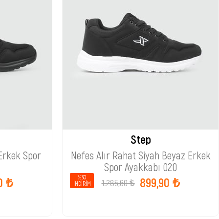
Step
 Erkek Spor
Nefes Alır Rahat Siyah Beyaz Erkek
Spor Ayakkabı 020
%30
0 ₺
899,90 ₺
1.285,60 ₺
İNDIRIM