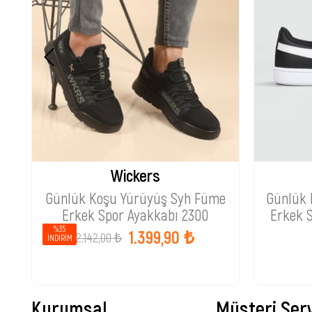
Wickers
Günlük Koşu Yürüyüş Syh Füme
Günlük 
Erkek Spor Ayakkabı 2300
Erkek 
%35
1.399,90 ₺
2.142,00 ₺
İNDIRIM
Kurumsal
Müşteri Serv