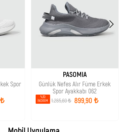
PASOMIA
rkek Spor
Günlük Nefes Alır Füme Erkek
Spor Ayakkabı 062
%30
 ₺
899,90 ₺
1.285,60 ₺
İNDIRIM
Mobil Uygulama