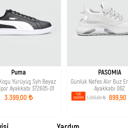
Puma
PASOMIA
Koşu Yürüyüş Syh Beyaz
Günlük Nefes Alır Buz E
Spor Ayakkabı 372605-01
Ayakkabı 062
%30
3.399,00 ₺
899,90
1.285,60 ₺
İNDIRIM
isi
Yardım