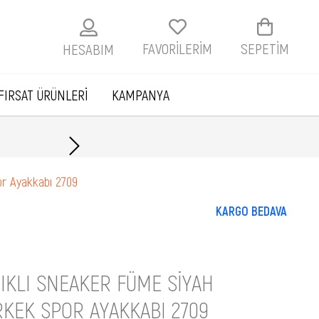
FAVORİLERİM
SEPETIM
HESABIM
FIRSAT ÜRÜNLERİ
KAMPANYA
Havale ile ödemelerde
or Ayakkabı 2709
KARGO BEDAVA
IKLI SNEAKER FÜME SIYAH
KEK SPOR AYAKKABI 2709