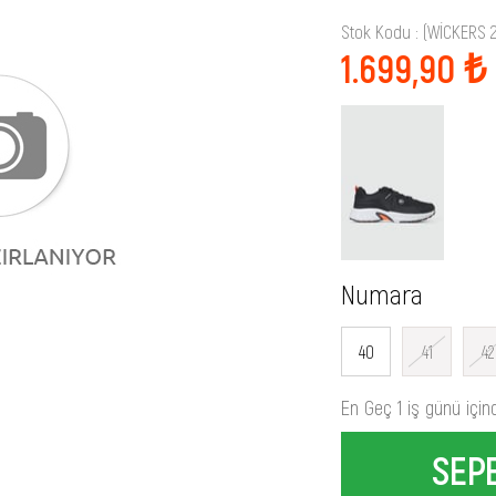
Stok Kodu
(WİCKERS 
1.699,90 ₺
Numara
40
41
42
En Geç 1 iş günü için