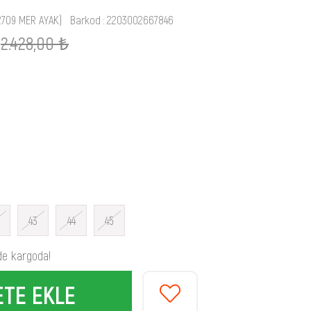
2709 MER AYAK)
Barkod
:
2203002667846
2.428,00 ₺
43
44
45
de kargoda!