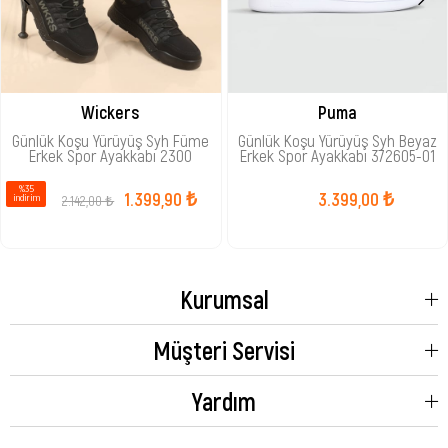
Wickers
Puma
Günlük Koşu Yürüyüş Syh Füme
Günlük Koşu Yürüyüş Syh Beyaz
Erkek Spor Ayakkabı 2300
Erkek Spor Ayakkabı 372605-01
%35
1.399,90 ₺
3.399,00 ₺
2.142,00 ₺
i̇ndirim
Kurumsal
Müşteri Servisi
Yardım