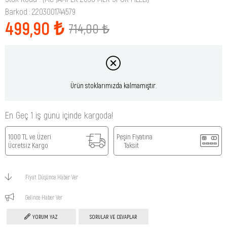
Barkod
:
2203001744579
499,90 ₺
714,00 ₺
Ürün stoklarımızda kalmamıştır.
En Geç 1 iş günü içinde kargoda!
1000 TL ve Üzeri
Peşin Fiyatına
Ücretsiz Kargo
Taksit
Fiyat Düşünce Haber Ver
Gelince Haber Ver
YORUM YAZ
SORULAR VE CEVAPLAR