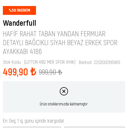
%
50
İNDIRIM
Wanderfull
HAFIF RAHAT TABAN YANDAN FERMUAR
DETAYLI BAĞCIKLI SIYAH BEYAZ ERKEK SPOR
AYAKKABI 4186
Stok Kodu
(LUTTON 4182 MER SPOR AYAK)
Barkod
:
2203002661455
499,90 ₺
999,90 ₺
Ürün stoklarımızda kalmamıştır.
En Geç 1 iş günü içinde kargoda!