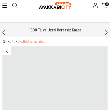
0
1000 TL ve Üzeri Ücretsiz Kargo
Hafif Rahat Taban Yandan Fermuar Detaylı Bağcıklı Siyah Beyaz Erkek Spor Ayakkabı 4186