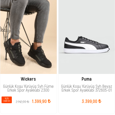
Wickers
Puma
Günlük Koşu Yürüyüş Syh Füme
Günlük Koşu Yürüyüş Syh Beyaz
Erkek Spor Ayakkabı 2300
Erkek Spor Ayakkabı 372605-01
%35
1.399,90 ₺
3.399,00 ₺
2.142,00 ₺
i̇ndirim