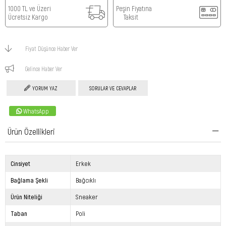
1000 TL ve Üzeri
Peşin Fiyatına
Ücretsiz Kargo
Taksit
Fiyat Düşünce Haber Ver
Gelince Haber Ver
YORUM YAZ
SORULAR VE CEVAPLAR
WhatsApp
Ürün Özellikleri
Cinsiyet
Erkek
Bağlama Şekli
Bağcıklı
Ürün Niteliği
Sneaker
Taban
Poli