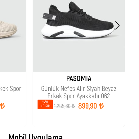
PASOMIA
rkek Spor
Günlük Nefes Alır Siyah Beyaz
Erkek Spor Ayakkabı 062
%30
 ₺
899,90 ₺
1.285,60 ₺
İNDIRIM
Mobil Uygulama