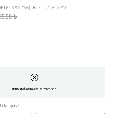
186 MER SPOR AYAK)
Barkod
:
2203002741300
99,90 ₺
Ürün stoklarımızda kalmamıştır.
de kargoda!