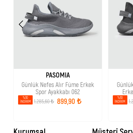
PASOMIA
Günlük Nefes Alır Füme Erkek
Günlük
Spor Ayakkabı 062
Erke
%30
%30
899,90 ₺
1.285,60 ₺
1.
İNDIRIM
İNDIRIM
Kurumsal
Müşteri Serv