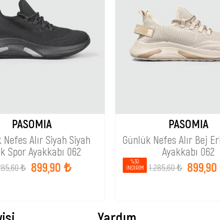
PASOMIA
PASOMIA
 Nefes Alır Siyah Siyah
Günlük Nefes Alır Bej E
k Spor Ayakkabı 062
Ayakkabı 062
%30
899,90 ₺
899,90
285,60 ₺
1.285,60 ₺
İNDIRIM
isi
Yardım