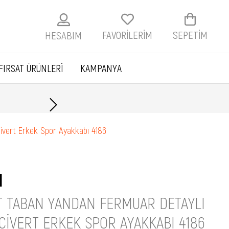
FAVORİLERİM
SEPETIM
HESABIM
FIRSAT ÜRÜNLERİ
KAMPANYA
Havale ile ödemelerde
civert Erkek Spor Ayakkabı 4186
l
T TABAN YANDAN FERMUAR DETAYLI
ACIVERT ERKEK SPOR AYAKKABI 4186