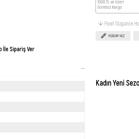
1000 TL ve Üzeri
Ücretsiz Kargo
Fiyat Düşünce H
YORUM YAZ
İle Sipariş Ver
Kadın Yeni Sez