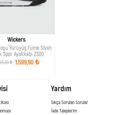
Wickers
Koşu Yürüyüş Füme Siyah
k Spor Ayakkabı 2300
1.599,90 ₺
85,00 ₺
isi
Yardım
tikası
Sıkça Sorulan Sorular
runması
İade Taleplerim