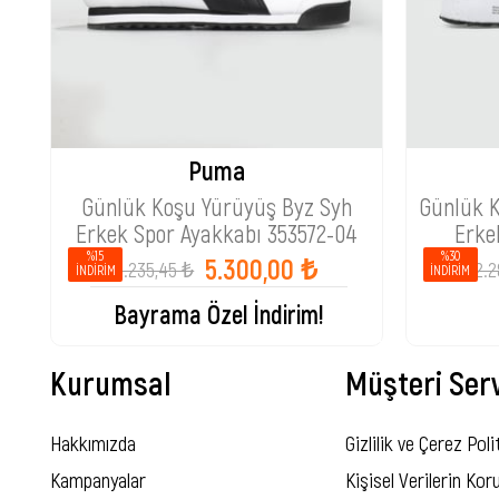
Puma
Günlük Koşu Yürüyüş Byz Syh
Günlük 
Erkek Spor Ayakkabı 353572-04
Erke
%15
%30
5.300,00 ₺
6.235,45 ₺
2.2
İNDIRIM
İNDIRIM
Bayrama Özel İndirim!
Kurumsal
Müşteri Serv
Hakkımızda
Gizlilik ve Çerez Poli
Kampanyalar
Kişisel Verilerin Ko