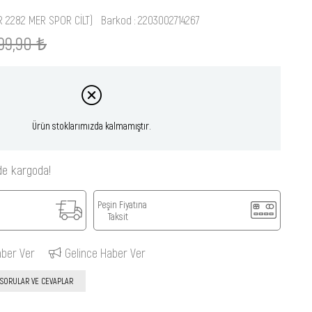
R 2282 MER SPOR CİLT)
Barkod
:
2203002714267
99,90 ₺
Ürün stoklarımızda kalmamıştır.
de kargoda!
Peşin Fiyatına
Taksit
aber Ver
Gelince Haber Ver
SORULAR VE CEVAPLAR