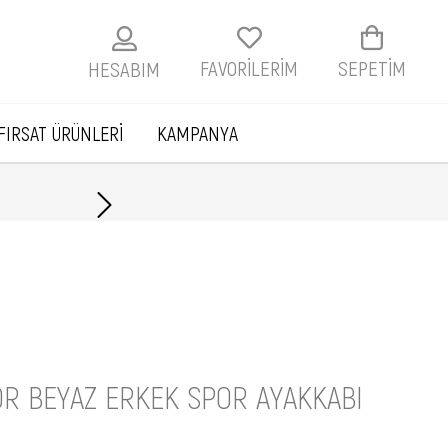
FAVORİLERİM
SEPETIM
HESABIM
FIRSAT ÜRÜNLERİ
KAMPANYA
Havale ile ödemelerde
R BEYAZ ERKEK SPOR AYAKKABI