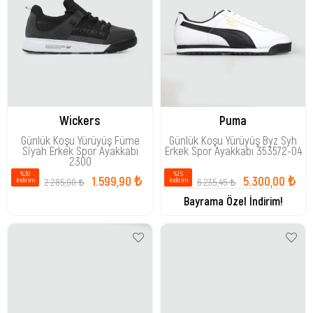
Wickers
Puma
Günlük Koşu Yürüyüş Füme
Günlük Koşu Yürüyüş Byz Syh
Siyah Erkek Spor Ayakkabı
Erkek Spor Ayakkabı 353572-04
2300
%30
%15
1.599,90 ₺
5.300,00 ₺
2.285,00 ₺
6.235,45 ₺
i̇ndirim
i̇ndirim
Bayrama Özel İndirim!