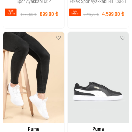
Spor Ayakkabı 062
Erkek Spor Ayakkabı HİLLCREST
%30
%20
899,90 ₺
4.599,00 ₺
1.285,60 ₺
5.748,75 ₺
i̇ndirim
i̇ndirim
Puma
Puma