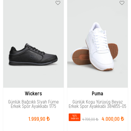
Wickers
Puma
Günlük Bağcıklı Siyah Füme
Günlük Koşu Yürüyüş Beyaz
Erkek Spor Ayakkabı 1775
Erkek Spor Ayakkabı 384855-05
%15
1.999,90 ₺
4.000,00 ₺
4.706,00 ₺
i̇ndirim