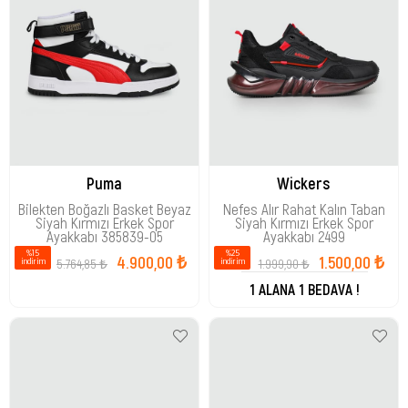
Puma
Wickers
Bilekten Boğazlı Basket Beyaz
Nefes Alır Rahat Kalın Taban
Siyah Kırmızı Erkek Spor
Siyah Kırmızı Erkek Spor
Ayakkabı 385839-05
Ayakkabı 2499
%15
%25
4.900,00 ₺
1.500,00 ₺
5.764,85 ₺
1.999,90 ₺
i̇ndirim
i̇ndirim
1 ALANA 1 BEDAVA !