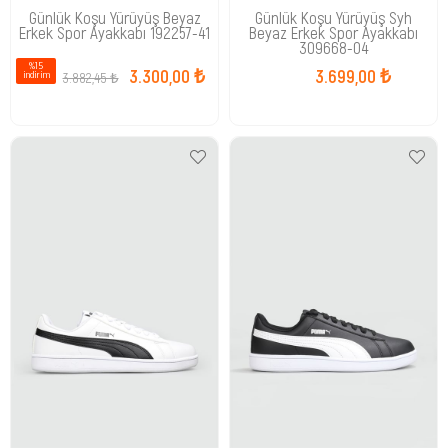
Günlük Koşu Yürüyüş Beyaz
Günlük Koşu Yürüyüş Syh
Erkek Spor Ayakkabı 192257-41
Beyaz Erkek Spor Ayakkabı
309668-04
%15
3.300,00 ₺
3.699,00 ₺
3.882,45 ₺
i̇ndirim