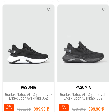
PASOMIA
PASOMIA
Günlük Nefes Alır Siyah Beyaz
Günlük Nefes Alır Siyah Siyah
Erkek Spor Ayakkabı 062
Erkek Spor Ayakkabı 062
%30
%30
899,90 ₺
899,90 ₺
1.285,60 ₺
1.285,60 ₺
i̇ndirim
i̇ndirim