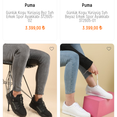
Puma
Puma
Günlük Koşu Yürüyüş Byz Syh
Günlük Koşu Yürüyüş Syh
Erkek Spor Ayakkabı 372605-
Beyaz Erkek Spor Ayakkabı
02
372605-01
3.399,00 ₺
3.399,00 ₺