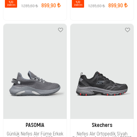
%30
%30
899,90 ₺
899,90 ₺
1.285,60 ₺
1.285,60 ₺
i̇ndirim
i̇ndirim
PASOMIA
Skechers
Günlük Nefes Alır Füme Erkek
Nefes Alır Ortopedik Siyah