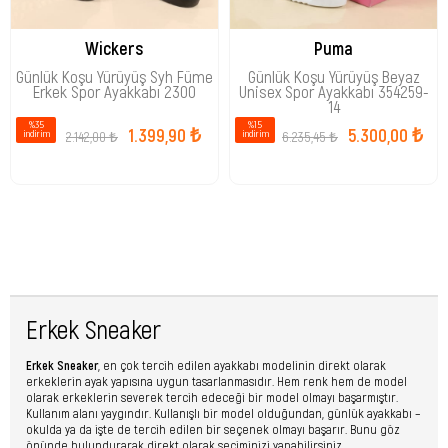
Wickers
Puma
Günlük Koşu Yürüyüş Syh Füme
Günlük Koşu Yürüyüş Beyaz
Erkek Spor Ayakkabı 2300
Unisex Spor Ayakkabı 354259-
14
%35
%15
1.399,90 ₺
5.300,00 ₺
2.142,00 ₺
6.235,45 ₺
i̇ndirim
i̇ndirim
Erkek Sneaker
Erkek Sneaker
, en çok tercih edilen ayakkabı modelinin direkt olarak
erkeklerin ayak yapısına uygun tasarlanmasıdır. Hem renk hem de model
olarak erkeklerin severek tercih edeceği bir model olmayı başarmıştır.
Kullanım alanı yaygındır. Kullanışlı bir model olduğundan, günlük ayakkabı –
okulda ya da işte de tercih edilen bir seçenek olmayı başarır. Bunu göz
önünde bulundurarak direkt olarak seçiminizi yapabilirsiniz.