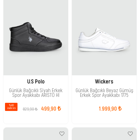
U.S Polo
Wickers
Günlük Bağcıklı Siyah Erkek
Günlük Bağcıklı Beyaz Gümüş
Spor Ayakkabı ARISTO HI
Erkek Spor Ayakkabı 1775
%40
499,90 ₺
1.999,90 ₺
829,90 ₺
i̇ndirim