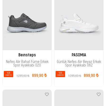
Beınsteps
PASOMIA
Nefes Alır Rahat Füme Erkek
Günlük Nefes Alır Beyaz Erkek
Spor Ayakkabı 020
Spor Ayakkabı 062
%30
%30
899,90 ₺
899,90 ₺
1.285,60 ₺
1.285,60 ₺
i̇ndirim
i̇ndirim