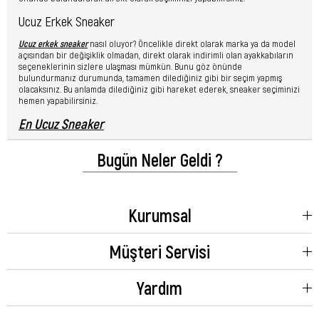
Ucuz Erkek Sneaker
Ucuz erkek sneaker
nasıl oluyor? Öncelikle direkt olarak marka ya da model
açısından bir değişiklik olmadan, direkt olarak indirimli olan ayakkabıların
seçeneklerinin sizlere ulaşması mümkün. Bunu göz önünde
bulundurmanız durumunda, tamamen dilediğiniz gibi bir seçim yapmış
olacaksınız. Bu anlamda dilediğiniz gibi hareket ederek, sneaker seçiminizi
hemen yapabilirsiniz.
En Ucuz Sneaker
Satın almadan önce
en ucuz sneaker
hangisi sorusunu sorabilirsiniz. Bu
Bugün Neler Geldi ?
durumda direkt olarak en ucuz olan model üzerinden, dilediğiniz gibi bir
seçim yapabilirsiniz. Kampanya dönemlerinde, istediğiniz modeli en uygun
fiyattan alma şansınızın olduğunu da göreceksiniz. Değerlendirmeniz
halinde, hemen satın almak mümkün olacak.
Kurumsal
Erkek Deri Sneaker
Deri modeller, direkt olarak avantaj elde edeceğiniz seçenekler oluyor. Bu
Müşteri Servisi
modellerde, size sunulan rahat etmenin ötesinde aynı zamanda estetik
oluyor. Erkek deri sneaker son derece şık bir görünüme sahip
olduğundan birçok kişi tarafından da hemen tercih ediliyor. Fiyatları da
Yardım
inceleyerek sizin için uygun olanı seçebilirsiniz.