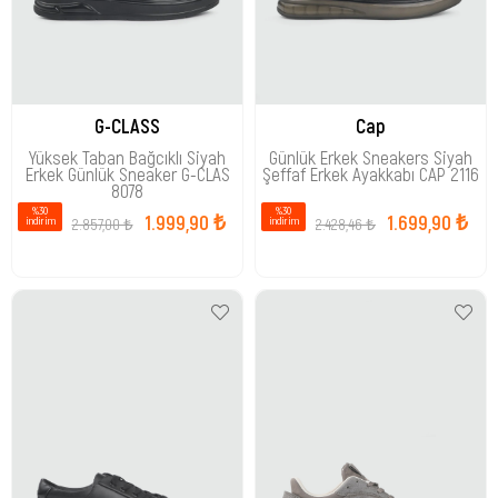
G-CLASS
Cap
Yüksek Taban Bağcıklı Siyah
Günlük Erkek Sneakers Siyah
Erkek Günlük Sneaker G-CLAS
Şeffaf Erkek Ayakkabı CAP 2116
8078
%30
%30
1.999,90 ₺
1.699,90 ₺
2.857,00 ₺
2.428,46 ₺
i̇ndirim
i̇ndirim