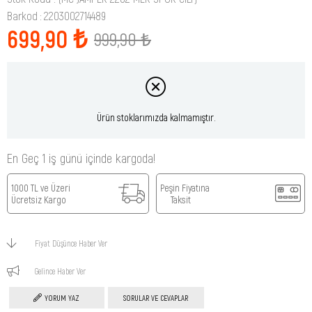
Barkod
:
2203002714489
699,90 ₺
999,90 ₺
Ürün stoklarımızda kalmamıştır.
En Geç 1 iş günü içinde kargoda!
1000 TL ve Üzeri
Peşin Fiyatına
Ücretsiz Kargo
Taksit
Fiyat Düşünce Haber Ver
Gelince Haber Ver
YORUM YAZ
SORULAR VE CEVAPLAR