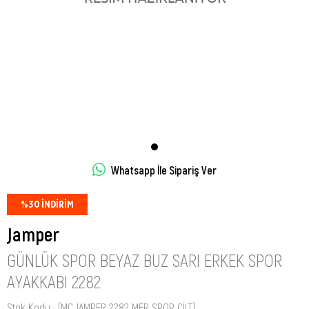
Whatsapp İle Sipariş Ver
%
30
İNDIRIM
Jamper
GÜNLÜK SPOR BEYAZ BUZ SARI ERKEK SPOR
AYAKKABI 2282
Stok Kodu
(MC JAMPER 2282 MER SPOR CİLT)