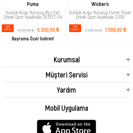
Puma
Wickers
Günlük Koşu Yürüyüş Byz Syh
Günlük Koşu Yürüyüş Füme Siyah
Erkek Spor Ayakkabı 353572-04
Erkek Spor Ayakkabı 2300
%15
%30
5.300,00 ₺
1.599,90 ₺
6.235,45 ₺
2.285,00 ₺
i̇ndirim
i̇ndirim
Bayrama Özel İndirim!
Kurumsal
Müşteri Servisi
Yardım
Mobil Uygulama