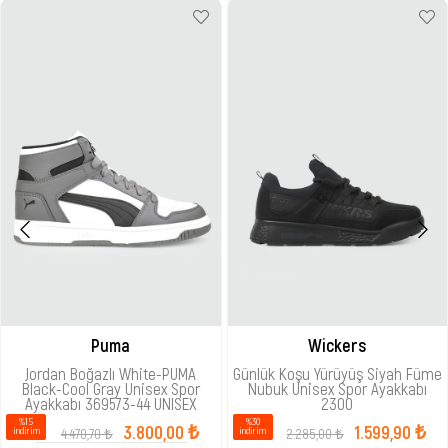
Puma
Wickers
Jordan Boğazlı White-PUMA
Günlük Koşu Yürüyüş Siyah Füme
Black-Cool Gray Unisex Spor
Nubuk Unisex Spor Ayakkabı
Ayakkabı 369573-44 UNISEX
2300
%15
%30
3.800,00 ₺
1.599,90 ₺
4.470,70 ₺
2.285,00 ₺
i̇ndirim
i̇ndirim