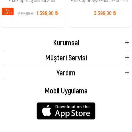
Erkek Spor Ayakkabı 2300
Erkek Spor Ayakkabı 372605-01
%35
1.399,90 ₺
3.399,00 ₺
2.142,00 ₺
i̇ndirim
Kurumsal
Müşteri Servisi
Yardım
Mobil Uygulama