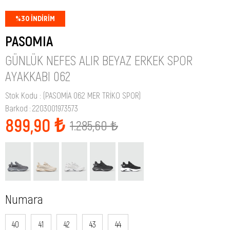
%
30
İNDIRIM
PASOMIA
GÜNLÜK NEFES ALIR BEYAZ ERKEK SPOR
AYAKKABI 062
Stok Kodu
(PASOMİA 062 MER TRİKO SPOR)
Barkod
:
2203001973573
899,90 ₺
1.285,60 ₺
Numara
40
41
42
43
44