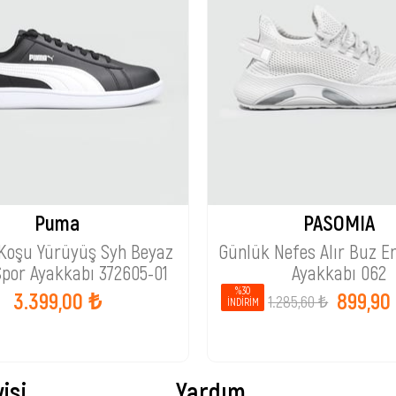
Puma
PASOMIA
Koşu Yürüyüş Syh Beyaz
Günlük Nefes Alır Buz E
Spor Ayakkabı 372605-01
Ayakkabı 062
%30
3.399,00 ₺
899,90
1.285,60 ₺
İNDIRIM
isi
Yardım