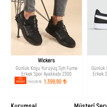
Wickers
Günlük Koşu Yürüyüş Syh Füme
Günlük 
Erkek Spor Ayakkabı 2300
Erkek 
%35
1.399,90 ₺
2.142,00 ₺
İNDIRIM
Kurumsal
Müşteri Serv