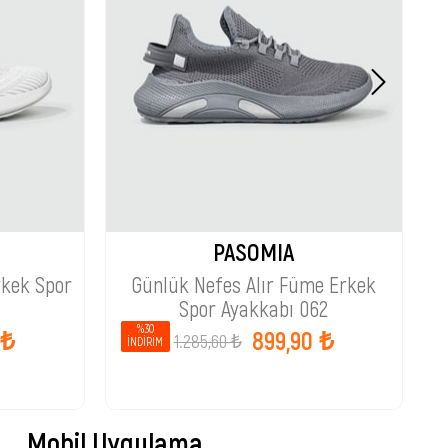
PASOMIA
rkek Spor
Günlük Nefes Alır Füme Erkek
Spor Ayakkabı 062
%30
 ₺
899,90 ₺
1.285,60 ₺
İNDIRIM
Mobil Uygulama