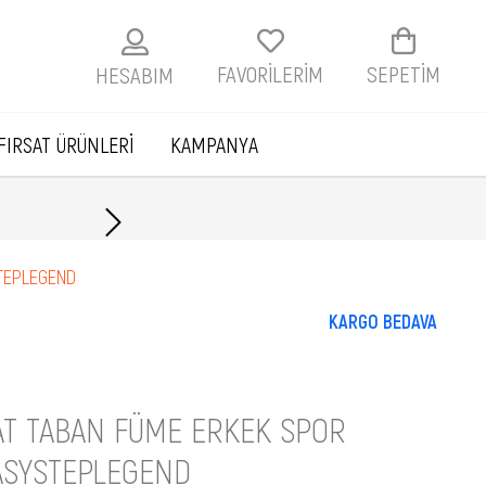
FAVORİLERİM
SEPETIM
HESABIM
FIRSAT ÜRÜNLERİ
KAMPANYA
Havale ile ödemelerde
STEPLEGEND
KARGO BEDAVA
T TABAN FÜME ERKEK SPOR
ASYSTEPLEGEND