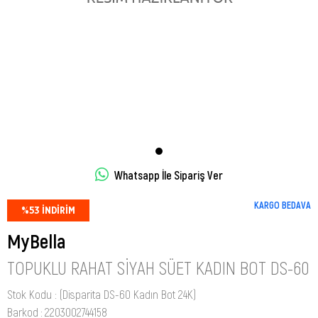
Whatsapp İle Sipariş Ver
KARGO BEDAVA
%
53
İNDIRIM
MyBella
TOPUKLU RAHAT SIYAH SÜET KADIN BOT DS-60
Stok Kodu
(Disparita DS-60 Kadın Bot 24K)
Barkod
:
2203002744158