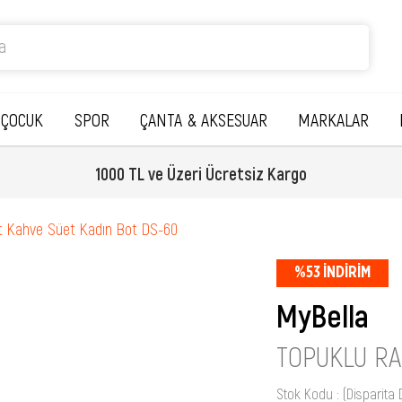
ÇOCUK
SPOR
ÇANTA & AKSESUAR
MARKALAR
1000 TL ve Üzeri Ücretsiz Kargo
t Kahve Süet Kadın Bot DS-60
%
53
İNDIRIM
MyBella
TOPUKLU RA
Stok Kodu
(Disparita