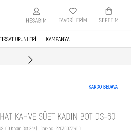
FAVORİLERİM
SEPETIM
HESABIM
FIRSAT ÜRÜNLERİ
KAMPANYA
Havale ile ödemelerde
KARGO BEDAVA
HAT KAHVE SÜET KADIN BOT DS-60
 DS-60 Kadın Bot 24K)
Barkod
:
2203002744110