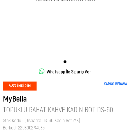
Whatsapp İle Sipariş Ver
KARGO BEDAVA
%
53
İNDIRIM
MyBella
TOPUKLU RAHAT KAHVE KADIN BOT DS-60
Stok Kodu
(Disparita DS-60 Kadın Bot 24K)
Barkod
:
2203002744035