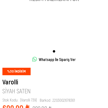
Whatsapp İle Sipariş Ver
%
30
İNDIRIM
Varolli
SIYAH SATEN
Stok Kodu
(Varolli 739)
Barkod
:
2203002678361
699,90 ₺