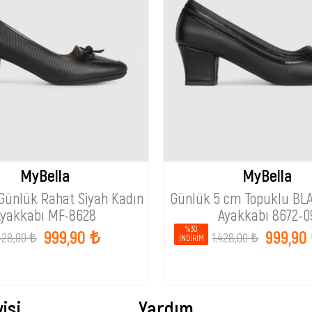
MyBella
MyBella
 Günlük Rahat Siyah Kadın
Günlük 5 cm Topuklu BL
Ayakkabı MF-8628
Ayakkabı 8672-0
%30
999,90 ₺
999,90
428,00 ₺
1.428,00 ₺
İNDIRIM
isi
Yardım