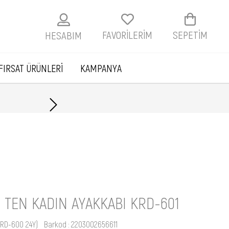
FAVORİLERİM
SEPETIM
HESABIM
FIRSAT ÜRÜNLERİ
KAMPANYA
Havale ile ödemelerde
I TEN KADIN AYAKKABI KRD-601
KRD-600 24Y)
Barkod
:
2203002656611