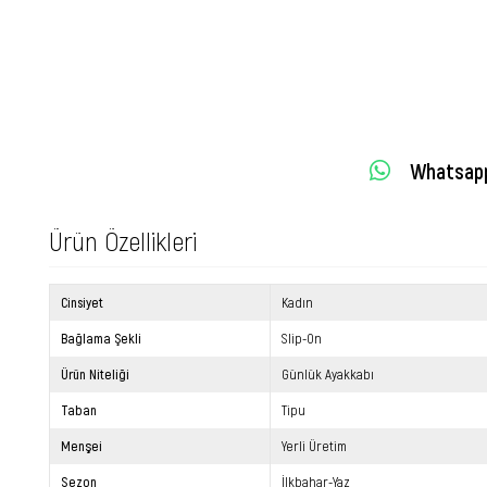
Whatsapp 
Ürün Özellikleri
Cinsiyet
Kadın
Bağlama Şekli
Slip-On
Ürün Niteliği
Günlük Ayakkabı
Taban
Tipu
Menşei
Yerli Üretim
Sezon
İlkbahar-Yaz