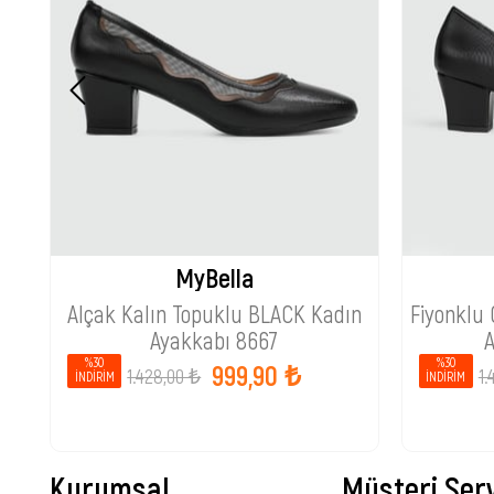
MyBella
Alçak Kalın Topuklu BLACK Kadın
Fiyonklu
Ayakkabı 8667
%30
%30
999,90 ₺
1.428,00 ₺
1.
İNDIRIM
İNDIRIM
Kurumsal
Müşteri Serv