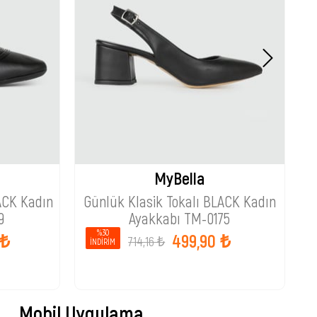
MyBella
ACK Kadın
Günlük Klasik Tokalı BLACK Kadın
9
Ayakkabı TM-0175
%30
 ₺
499,90 ₺
714,16 ₺
İNDIRIM
Mobil Uygulama