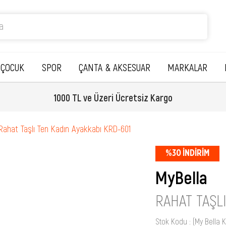
ÇOCUK
SPOR
ÇANTA & AKSESUAR
MARKALAR
1000 TL ve Üzeri Ücretsiz Kargo
Rahat Taşlı Ten Kadın Ayakkabı KRD-601
%
30
İNDIRIM
MyBella
RAHAT TAŞL
Stok Kodu
(My Bella 