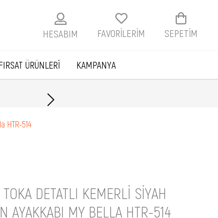
FAVORİLERİM
SEPETIM
HESABIM
FIRSAT ÜRÜNLERİ
KAMPANYA
Havale ile ödemelerde
la HTR-514
 TOKA DETATLI KEMERLI SIYAH
N AYAKKABI MY BELLA HTR-514