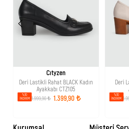
Cıtyzen
Deri Lastikli Rahat BLACK Kadın
Deri L
Ayakkabı CTZ105
%30
%30
1.399,90 ₺
1.999,90 ₺
1.9
İNDIRIM
İNDIRIM
Kurumsal
Müşteri Serv