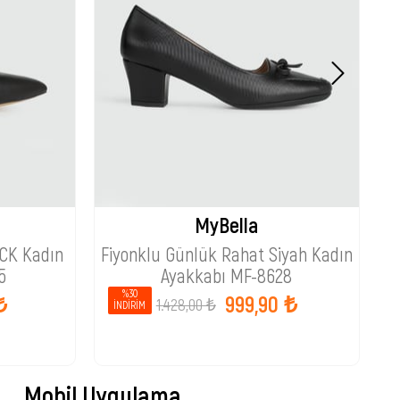
MyBella
ACK Kadın
Fiyonklu Günlük Rahat Siyah Kadın
A
5
Ayakkabı MF-8628
%30
₺
999,90 ₺
1.428,00 ₺
İNDIRIM
Mobil Uygulama