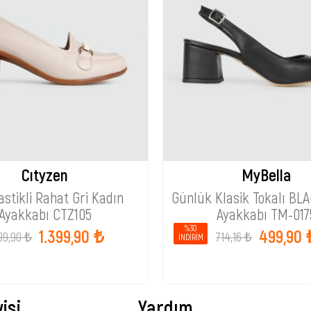
Cıtyzen
MyBella
astikli Rahat Gri Kadın
Günlük Klasik Tokalı BL
Ayakkabı CTZ105
Ayakkabı TM-017
%30
1.399,90 ₺
499,90 
99,90 ₺
714,16 ₺
İNDIRIM
isi
Yardım