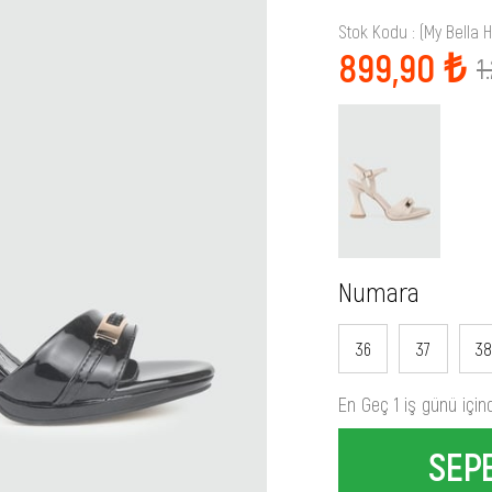
Stok Kodu
(My Bella 
899,90 ₺
1
Numara
36
37
38
En Geç 1 iş günü için