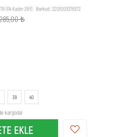
HTR-514 Kadın 26Y)
Barkod
:
2203003376372
.285,00 ₺
39
40
de kargoda!