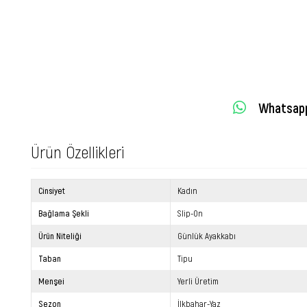
Whatsapp 
Ürün Özellikleri
Cinsiyet
Kadın
Bağlama Şekli
Slip-On
Ürün Niteliği
Günlük Ayakkabı
Taban
Tipu
Menşei
Yerli Üretim
Sezon
İlkbahar-Yaz