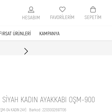
FAVORİLERİM
SEPETIM
HESABIM
FIRSAT ÜRÜNLERİ
KAMPANYA
Havale ile ödemelerde
a
I SIYAH KADIN AYAKKABI OŞM-900
OŞM-04 KADIN 24Y)
Barkod
:
2203002697706