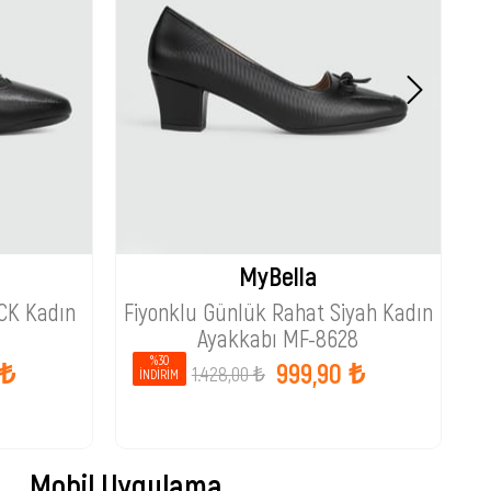
MyBella
CK Kadın
Fiyonklu Günlük Rahat Siyah Kadın
G
Ayakkabı MF-8628
%30
 ₺
999,90 ₺
1.428,00 ₺
İNDIRIM
Mobil Uygulama