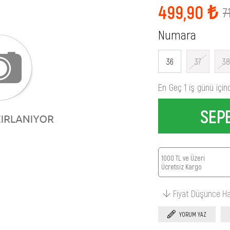
499,90 ₺
7
Numara
36
37
38
En Geç 1 iş günü için
1000 TL ve Üzeri
Ücretsiz Kargo
Fiyat Düşünce H
YORUM YAZ