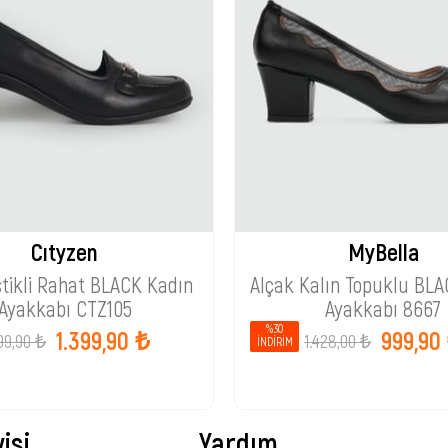
Cıtyzen
MyBella
stikli Rahat BLACK Kadın
Alçak Kalın Topuklu BLA
Ayakkabı CTZ105
Ayakkabı 8667
%30
1.399,90 ₺
999,90
99,90 ₺
1.428,00 ₺
İNDIRIM
isi
Yardım