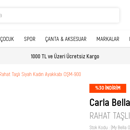
ÇOCUK
SPOR
ÇANTA & AKSESUAR
MARKALAR
1000 TL ve Üzeri Ücretsiz Kargo
Rahat Taşlı Siyah Kadın Ayakkabı OŞM-900
%
30
İNDIRIM
Carla Bell
RAHAT TAŞL
Stok Kodu
(My Bella 