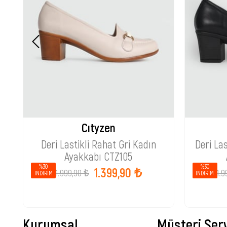
Cıtyzen
Deri Lastikli Rahat Gri Kadın
Deri La
Ayakkabı CTZ105
%30
%30
1.399,90 ₺
1.999,90 ₺
1.9
İNDIRIM
İNDIRIM
Kurumsal
Müşteri Serv