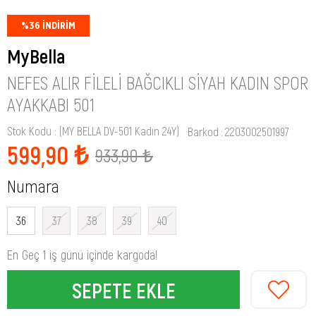
%
36
İNDIRIM
MyBella
NEFES ALIR FILELI BAĞCIKLI SIYAH KADIN SPOR
AYAKKABI 501
Stok Kodu
(MY BELLA DV-501 Kadın 24Y)
Barkod
:
2203002501997
599,90 ₺
933,90 ₺
Numara
36
37
38
39
40
En Geç 1 iş günü içinde kargoda!