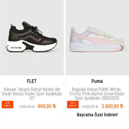
FLET
Puma
Yüksek Tabanlı Rahat Nefes Alır
Bağcıklı Rahat PUMA White-
Siyah Beyaz Kadın Spor Ayakkabı
Frosty Pink-Alpine Snow Kadın
121
Spor Ayakkabı 38939010
%30
%15
899,90 ₺
3.900,00 ₺
1.286,00 ₺
4.588,35 ₺
i̇ndirim
i̇ndirim
Bayrama Özel İndirim!