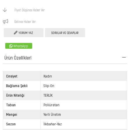
Fiyat Düşünce Haber Ver
Gelince Haber Ver
YORUM YAZ
SORULAR VE CEVAPLAR
WhatsApp
Ürün Özellikleri
Cinsiyet
Kadın
Bağlama Şekli
Slip-On
Ürün Niteliği
TERLİK
Taban
Poliüretan
Menşei
Yerli Üretim
Sezon
İlkbahar-Yaz