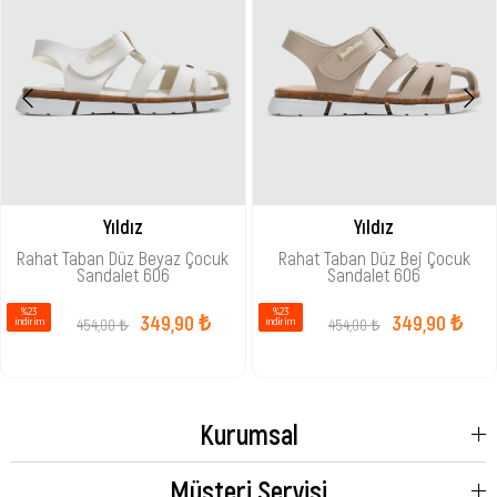
Yıldız
Yıldız
Rahat Taban Düz Beyaz Çocuk
Rahat Taban Düz Bej Çocuk
Sandalet 606
Sandalet 606
%23
%23
349,90 ₺
349,90 ₺
454,00 ₺
454,00 ₺
i̇ndirim
i̇ndirim
Kurumsal
Müşteri Servisi