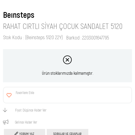
Beınsteps
RAHAT CIRTLI SIYAH ÇOCUK SANDALET 5120
Stok Kodu
(Beinsteps 5120 22Y)
Barkod
:
2203001647795
Ürün stoklarımızda kalmamıştır.
Favorilere Ekle
Fiyat Düşünce Haber Ver
Gelince Haber Ver
YORUM YAZ
SORULAR VE CEVAPLAR