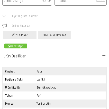
Ücretsiz Kargo
Taksit
Fiyat Düşünce Haber Ver
Gelince Haber Ver
YORUM YAZ
SORULAR VE CEVAPLAR
WhatsApp
Ürün Özellikleri
Cinsiyet
Kadın
Bağlama Şekli
Lastikli
Ürün Niteliği
Günlük Ayakkabı
Taban
Poli
Menşei
Yerli Üretim