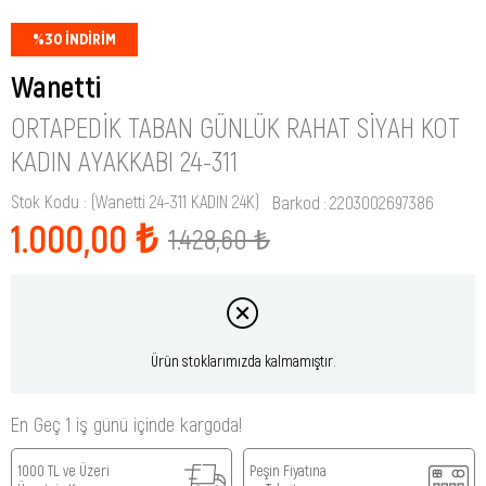
%
30
İNDIRIM
Wanetti
ORTAPEDIK TABAN GÜNLÜK RAHAT SIYAH KOT
KADIN AYAKKABI 24-311
Stok Kodu
(Wanetti 24-311 KADIN 24K)
Barkod
:
2203002697386
1.000,00 ₺
1.428,60 ₺
Ürün stoklarımızda kalmamıştır.
En Geç 1 iş günü içinde kargoda!
1000 TL ve Üzeri
Peşin Fiyatına