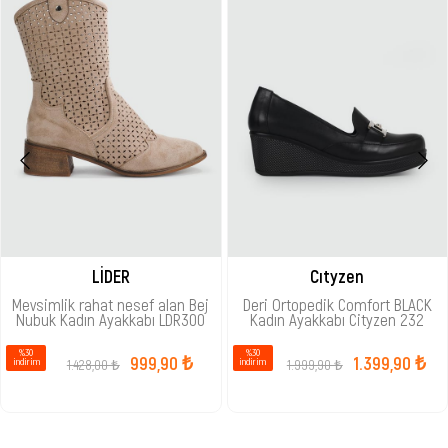
LİDER
Cıtyzen
Mevsimlik rahat nesef alan Bej
Deri Ortopedik Comfort BLACK
Nubuk Kadın Ayakkabı LDR300
Kadın Ayakkabı Cityzen 232
%30
%30
999,90 ₺
1.399,90 ₺
1.428,00 ₺
1.999,90 ₺
i̇ndirim
i̇ndirim