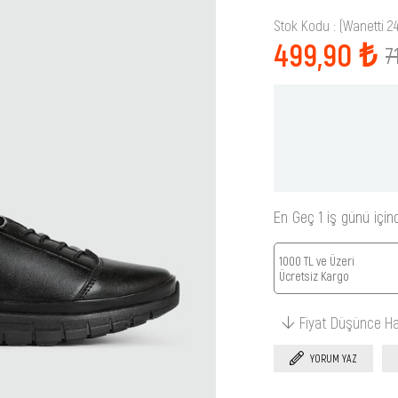
Stok Kodu
(Wanetti 2
499,90 ₺
7
En Geç 1 iş günü için
1000 TL ve Üzeri
Ücretsiz Kargo
Fiyat Düşünce H
YORUM YAZ