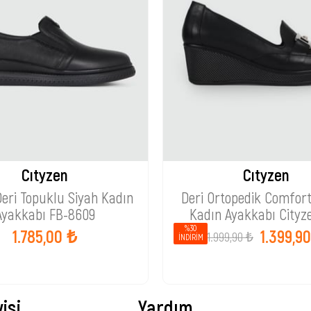
Cıtyzen
Cıtyzen
Deri Topuklu Siyah Kadın
Deri Ortopedik Comfor
Ayakkabı FB-8609
Kadın Ayakkabı Cityz
%30
1.785,00 ₺
1.399,9
1.999,90 ₺
İNDIRIM
isi
Yardım