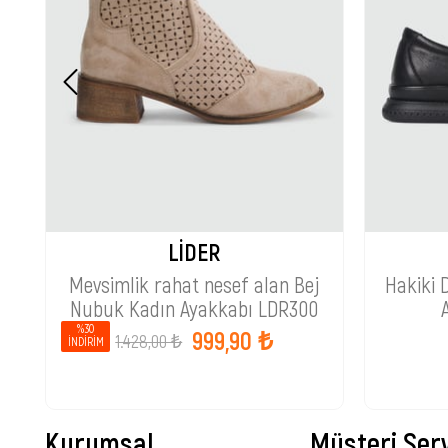
LİDER
Mevsimlik rahat nesef alan Bej
Hakiki 
Nubuk Kadın Ayakkabı LDR300
%30
999,90 ₺
1.428,00 ₺
İNDIRIM
Kurumsal
Müşteri Serv