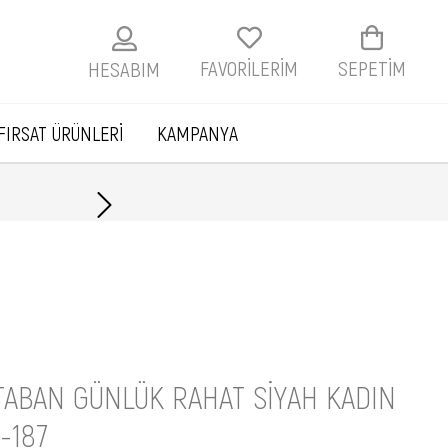
FAVORİLERİM
SEPETIM
HESABIM
FIRSAT ÜRÜNLERİ
KAMPANYA
Havale ile ödemelerde
TABAN GÜNLÜK RAHAT SIYAH KADIN
-187