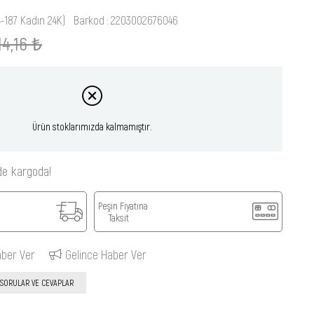
4-187 Kadın 24K)
Barkod
:
2203002676046
14,16 ₺
Ürün stoklarımızda kalmamıştır.
de kargoda!
Peşin Fiyatına
Taksit
aber Ver
Gelince Haber Ver
SORULAR VE CEVAPLAR