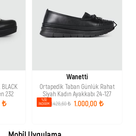
Wanetti
t BLACK
Ortapedik Taban Günlük Rahat
T
en 232
Siyah Kadın Ayakkabı 24-127
%30
0 ₺
1.000,00 ₺
1.428,60 ₺
İNDIRIM
Mobil Uygulama