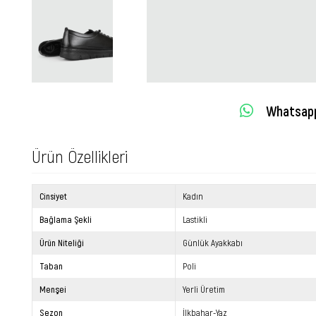
Whatsapp 
Ürün Özellikleri
Cinsiyet
Kadın
Bağlama Şekli
Lastikli
Ürün Niteliği
Günlük Ayakkabı
Taban
Poli
Menşei
Yerli Üretim
Sezon
İlkbahar-Yaz