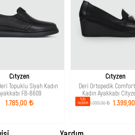
Cıtyzen
Cıtyzen
Deri Topuklu Siyah Kadın
Deri Ortopedik Comfor
Ayakkabı FB-8609
Kadın Ayakkabı Cityz
%30
1.785,00 ₺
1.399,9
1.999,90 ₺
İNDIRIM
isi
Yardım