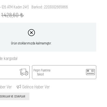
4-126 ATM Kadın 24Y)
Barkod
:
2203002665866
1.428,60 ₺
Ürün stoklarımızda kalmamıştır.
de kargoda!
Peşin Fiyatına
Taksit
aber Ver
Gelince Haber Ver
SORULAR VE CEVAPLAR