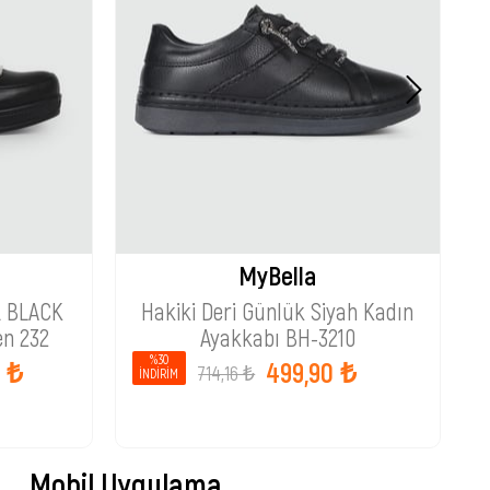
MyBella
t BLACK
Hakiki Deri Günlük Siyah Kadın
G
en 232
Ayakkabı BH-3210
%30
0 ₺
499,90 ₺
714,16 ₺
İNDIRIM
Mobil Uygulama