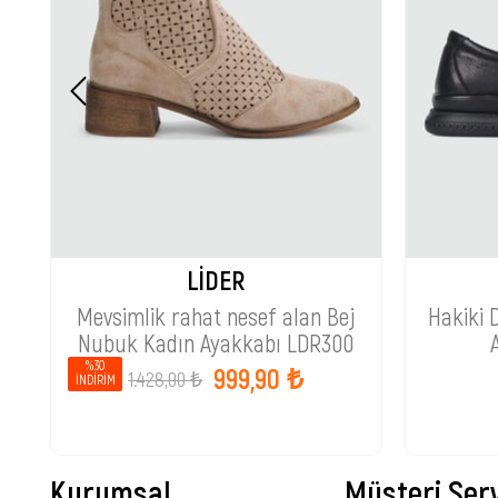
LİDER
Mevsimlik rahat nesef alan Bej
Hakiki 
Nubuk Kadın Ayakkabı LDR300
%30
999,90 ₺
1.428,00 ₺
İNDIRIM
Kurumsal
Müşteri Serv