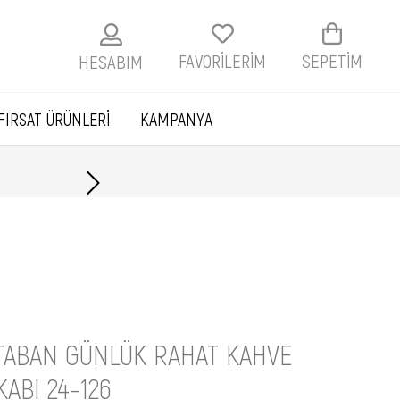
FAVORİLERİM
SEPETIM
HESABIM
FIRSAT ÜRÜNLERİ
KAMPANYA
Havale ile ödemelerde
TABAN GÜNLÜK RAHAT KAHVE
ABI 24-126