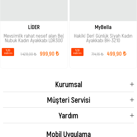
LİDER
MyBella
Mevsimlik rahat nesef alan Bej
Hakiki Deri Günlük Siyah Kadın
Nubuk Kadın Ayakkabı LDR300
Ayakkabı BH-3210
%30
%30
999,90 ₺
499,90 ₺
1.428,00 ₺
714,16 ₺
i̇ndirim
i̇ndirim
Kurumsal
Müşteri Servisi
Yardım
Mobil Uygulama