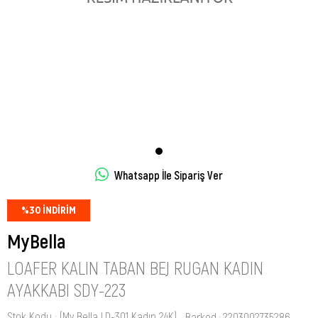
Whatsapp İle Sipariş Ver
%
30
İNDIRIM
MyBella
LOAFER KALIN TABAN BEJ RUGAN KADIN
AYAKKABI SDY-223
Stok Kodu
(My Bella LD-301 Kadın 24K)
Barkod
:
2203002735286