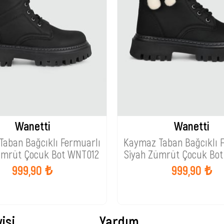
Wanetti
Wanetti
aban Bağcıklı Fermuarlı
Kaymaz Taban Bağcıklı 
ümrüt Çocuk Bot WNT012
Siyah Zümrüt Çocuk Bo
999,90 ₺
999,90 ₺
isi
Yardım