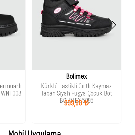
Bolimex
Fermuarlı
Kürklü Lastikli Cırtlı Kaymaz
G
t WNT008
Taban Siyah Fuşya Çocuk Bot
BOLİMEX 5095
999,90 ₺
Mobil Uygulama