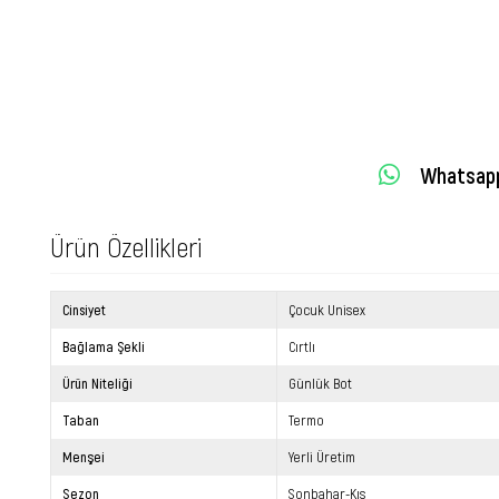
Whatsapp 
Ürün Özellikleri
Cinsiyet
Çocuk Unisex
Bağlama Şekli
Cırtlı
Ürün Niteliği
Günlük Bot
Taban
Termo
Menşei
Yerli Üretim
Sezon
Sonbahar-Kış