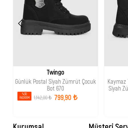
Twingo
Günlük Postal Siyah Zümrüt Çocuk
Kaymaz T
Bot 670
Siyah Z
%30
799,90 ₺
1.142,00 ₺
İNDIRIM
Kurumsal
Müşteri Serv