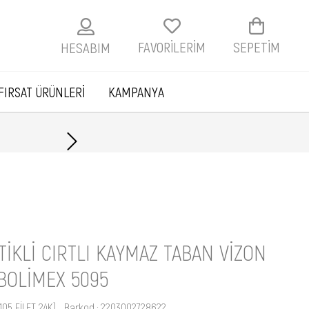
FAVORİLERİM
SEPETIM
HESABIM
FIRSAT ÜRÜNLERİ
KAMPANYA
Havale ile ödemelerde
TIKLI CIRTLI KAYMAZ TABAN VIZON
BOLİMEX 5095
105 FİLET 24K)
Barkod
:
2203002728622