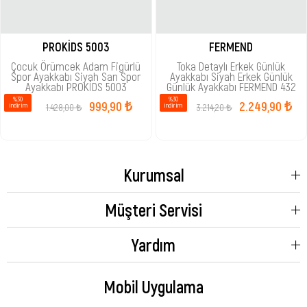
PROKİDS 5003
FERMEND
Çocuk Örümcek Adam Figürlü
Toka Detaylı Erkek Günlük
Spor Ayakkabı Siyah Sarı Spor
Ayakkabı Siyah Erkek Günlük
Ayakkabı PROKİDS 5003
Günlük Ayakkabı FERMEND 432
%30
%30
999,90 ₺
2.249,90 ₺
1.428,00 ₺
3.214,20 ₺
i̇ndirim
i̇ndirim
Kurumsal
Müşteri Servisi
Yardım
Mobil Uygulama