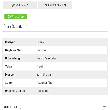
YORUM YAZ
SORULAR VE CEVAPLAR
WhatsApp
Ürün Özellikleri
Cinsiyet
Erkek
Bağlama Şekli
Slip-On
Ürün Niteliği
Klasik Ayakkabı
Taban
Neolit
Menşei
Yerli Üretim
Sezon
İlkbahar-Yaz
Ürün Malzemesi
Hakiki Deri
Yorumlar
(0)