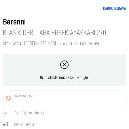
KARGO BEDAVA
Berenni
KLASIK DERI TABA ERKEK AYAKKABI 270
Stok Kodu
(BERENNİ 270 MER)
Barkod
:
2203001645180
Ürün stoklarımızda kalmamıştır.
Favorilere Ekle
Fiyat Düşünce Haber Ver
Gelince Haber Ver