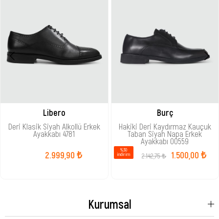
Libero
Burç
Deri Klasik Siyah Alkollü Erkek
Hakiki Deri Kaydırmaz Kauçuk
Ayakkabı 4781
Taban Siyah Napa Erkek
Ayakkabı 00559
%30
2.999,90 ₺
1.500,00 ₺
2.142,75 ₺
i̇ndirim
Kurumsal