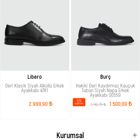
Libero
Burç
Deri Klasik Siyah Alkollü Erkek
Hakiki Deri Kaydırmaz Kauçuk
Ayakkabı 4781
Taban Siyah Napa Erkek
Ayakkabı 00559
%30
2.999,90 ₺
1.500,00 ₺
2.142,75 ₺
i̇ndirim
Kurumsal