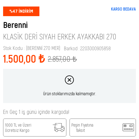
KARGO BEDAVA
%
47
İNDIRIM
Berenni
KLASIK DERI SIYAH ERKEK AYAKKABI 270
Stok Kodu
(BERENNİ 270 MER)
Barkod
:
2203000905858
1.500,00 ₺
2.857,00 ₺
Ürün stoklarımızda kalmamıştır.
En Geç 1 iş günü içinde kargoda!
1000 TL ve Üzeri
Peşin Fiyatına
Ücretsiz Kargo
Taksit