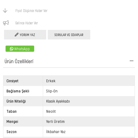
Fiyat Düşünce Haber Ver
Gelince Haber Ver
YORUM YAZ
SORULAR VE CEVAPLAR
WhatsApp
Ürün Özellikleri
Cinsiyet
Erkek
Bağlama Şekli
Slip-On
Ürün Niteliği
Klasik Ayakkabı
Taban
Neolit
Menşei
Yerli Üretim
Sezon
İlkbahar-Yaz