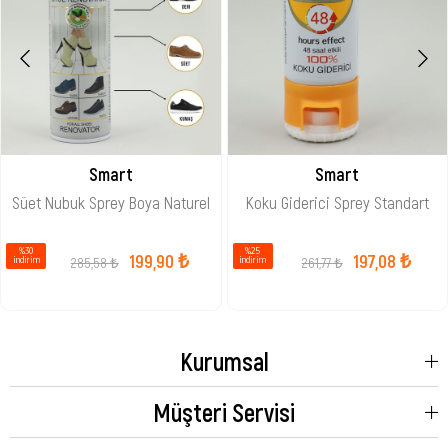
Smart
Smart
Süet Nubuk Sprey Boya Naturel
Koku Giderici Sprey Standart
%30
%25
199,90 ₺
197,08 ₺
285,58 ₺
261,77 ₺
i̇ndirim
i̇ndirim
Kurumsal
Müşteri Servisi