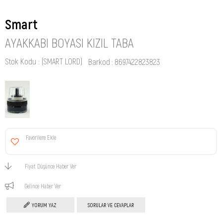
Smart
AYAKKABI BOYASI KIZIL TABA
Stok Kodu
(SMART LORD)
Barkod
:
8697422823823
Favorilere Ekle
Fiyat Düşünce Haber Ver
Gelince Haber Ver
YORUM YAZ
SORULAR VE CEVAPLAR