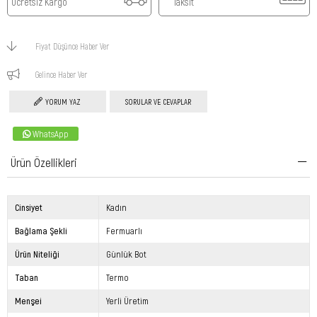
Ücretsiz Kargo
Taksit
Fiyat Düşünce Haber Ver
Gelince Haber Ver
YORUM YAZ
SORULAR VE CEVAPLAR
WhatsApp
Ürün Özellikleri
Cinsiyet
Kadın
Bağlama Şekli
Fermuarlı
Ürün Niteliği
Günlük Bot
Taban
Termo
Menşei
Yerli Üretim