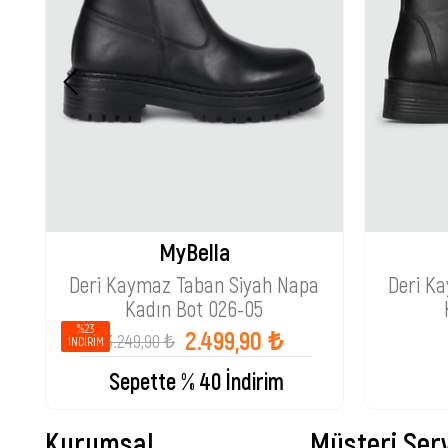
MyBella
Deri Kaymaz Taban Siyah Napa
Deri K
Kadın Bot 026-05
%23
2.499,90 ₺
3.249,90 ₺
İNDIRIM
Sepette % 40 İndirim
Kurumsal
Müşteri Serv