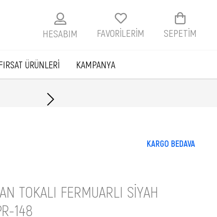
FAVORİLERİM
SEPETIM
HESABIM
FIRSAT ÜRÜNLERİ
KAMPANYA
Havale ile ödemelerde
KARGO BEDAVA
AN TOKALI FERMUARLI SIYAH
PR-148