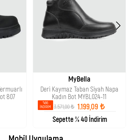
MyBella
Fermuarlı
Deri Kaymaz Taban Siyah Napa
ot 807
Kadın Bot MYBL024-11
%66
1.199,09 ₺
3.571,00 ₺
İNDIRIM
Sepette % 40 İndirim
Mobil Uygulama