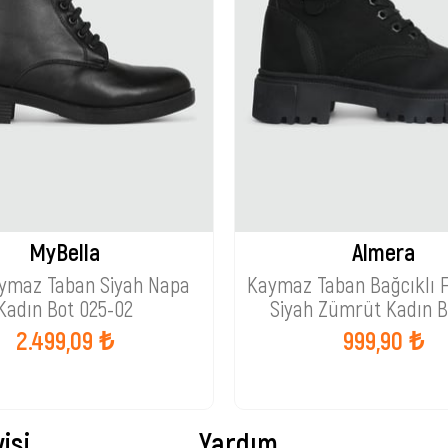
MyBella
Almera
aymaz Taban Siyah Napa
Kaymaz Taban Bağcıklı 
Kadın Bot 025-02
Siyah Zümrüt Kadın B
2.499,09 ₺
999,90 ₺
isi
Yardım