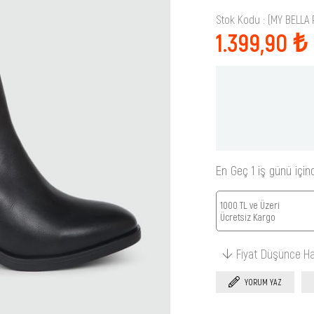
Stok Kodu
(MY BELLA 
1.399,90 ₺
En Geç 1 iş günü için
1000 TL ve Üzeri
Ücretsiz Kargo
Fiyat Düşünce H
YORUM YAZ