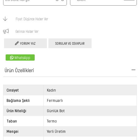
Fiyat Düşünce Haber Ver
Gelince Haber Ver
YORUM YAZ
SORULAR VE CEVAPLAR
WhatsApp
Ürün Özellikleri
Cinsiyet
Kadın
Bağlama Şekli
Fermuarlı
Ürün Niteliği
Günlük Bot
Taban
Termo
Menşei
Yerli Üretim