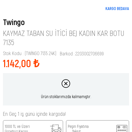
KARGO BEDAVA
Twingo
KAYMAZ TABAN SU İTICI BEJ KADIN KAR BOTU
7135
Stok Kodu
(TWİNGO 7135 24K)
Barkod
:
2203002706699
1.142,00 ₺
Ürün stoklarımızda kalmamıştır.
En Geç 1 iş günü içinde kargoda!
1000 TL ve Üzeri
Peşin Fiyatına
Ücretsiz Kargo
Taksit