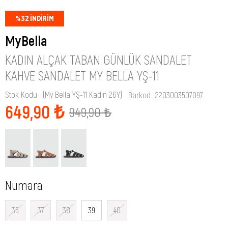
%
32
İNDIRIM
MyBella
KADIN ALÇAK TABAN GÜNLÜK SANDALET
KAHVE SANDALET MY BELLA YŞ-11
Stok Kodu
(My Bella YŞ-11 Kadın 26Y)
Barkod
:
2203003507097
649,90 ₺
949,90 ₺
Numara
36
37
38
39
40