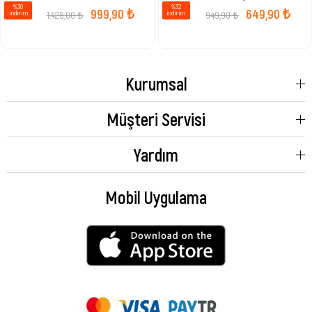
%30
%32
999,90 ₺
649,90 ₺
1.428,00 ₺
949,90 ₺
i̇ndirim
i̇ndirim
Kurumsal
Müşteri Servisi
Yardım
Mobil Uygulama