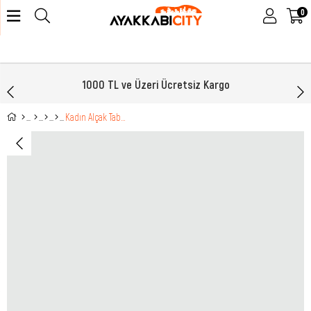
0
1000 TL ve Üzeri Ücretsiz Kargo
Kadın Alçak Taban Günlük Sandalet Kahve Sandalet My Bella YŞ-11