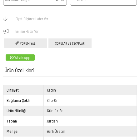
Fiyat Düşünce Haber Ver
Gelince Haber Ver
YORUM YAZ
SORULAR VE CEVAPLAR
WhatsApp
Ürün Özellikleri
Cinsiyet
Kadın
Bağlama Şekli
Slip-On
Ürün Niteliği
Günlük Bot
Taban
Jurdan
Menşei
Yerli Üretim