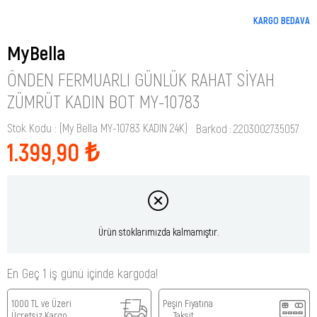
KARGO BEDAVA
MyBella
ÖNDEN FERMUARLI GÜNLÜK RAHAT SIYAH
ZÜMRÜT KADIN BOT MY-10783
Stok Kodu
(My Bella MY-10783 KADIN 24K)
Barkod
:
2203002735057
1.399,90 ₺
Ürün stoklarımızda kalmamıştır.
En Geç 1 iş günü içinde kargoda!
1000 TL ve Üzeri
Peşin Fiyatına
Ücretsiz Kargo
Taksit