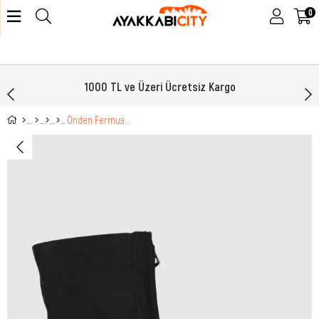
0
1000 TL ve Üzeri Ücretsiz Kargo
Önden Fermuarlı Günlük Rahat Siyah Zümrüt Kadın Bot MY-10783