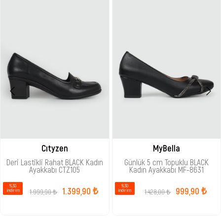
Cıtyzen
MyBella
Deri Lastikli Rahat BLACK Kadın
Günlük 5 cm Topuklu BLACK
Ayakkabı CTZ105
Kadın Ayakkabı MF-8631
%30
%30
1.399,90 ₺
999,90 ₺
1.999,90 ₺
1.428,00 ₺
i̇ndirim
i̇ndirim