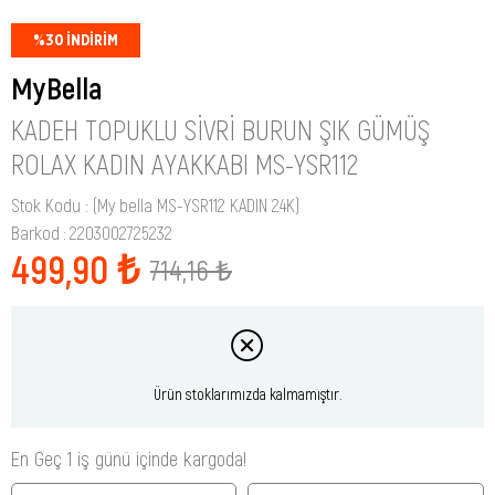
%
30
İNDIRIM
MyBella
KADEH TOPUKLU SIVRI BURUN ŞIK GÜMÜŞ
ROLAX KADIN AYAKKABI MS-YSR112
Stok Kodu
(My bella MS-YSR112 KADIN 24K)
Barkod
:
2203002725232
499,90 ₺
714,16 ₺
Ürün stoklarımızda kalmamıştır.
En Geç 1 iş günü içinde kargoda!