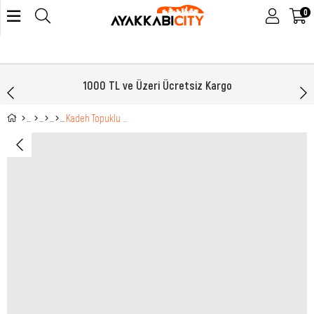
0
1000 TL ve Üzeri Ücretsiz Kargo
Kadeh Topuklu Sivri Burun Şık Gümüş Rolax Kadın Ayakkabı MS-YSR112