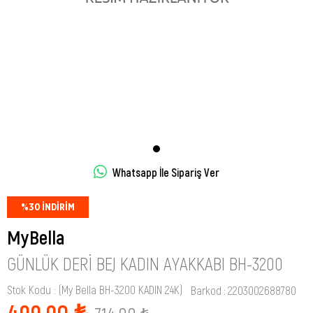
Whatsapp İle Sipariş Ver
%
30
İNDIRIM
MyBella
GÜNLÜK DERI BEJ KADIN AYAKKABI BH-3200
Stok Kodu
(My Bella BH-3200 KADIN 24K)
Barkod
:
2203002688780
499,90 ₺