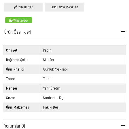
YORUM YAZ
SORULAR VE CEVAPLAR
WhatsApp
Ürün Özellikleri
Cinsiyet
Kadın
Bağlama Şekli
Slip-On
Ürün Niteliği
Günlük Ayakkabı
Taban
Termo
Menşei
Yerli Üretim
Sezon
Sonbahar-Kış
Ürün Malzemesi
Hakiki Deri
Yorumlar
(0)