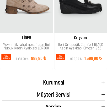
LİDER
Cıtyzen
Mevsimlik rahat nesef alan Bej
Deri Ortopedik Comfort BLACK
Nubuk Kadın Ayakkabı LDR300
Kadın Ayakkabı Cityzen 232
%30
%30
999,90 ₺
1.399,90 ₺
1.428,00 ₺
1.999,90 ₺
i̇ndirim
i̇ndirim
Kurumsal
Müşteri Servisi
Yardım