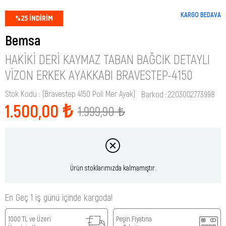
KARGO BEDAVA
%
25
İNDIRIM
Bemsa
HAKIKI DERI KAYMAZ TABAN BAĞCIK DETAYLI
VIZON ERKEK AYAKKABI BRAVESTEP-4150
Stok Kodu
(Bravestep 4150 Poli Mer Ayak)
Barkod
:
2203002773998
1.500,00 ₺
1.999,90 ₺
Ürün stoklarımızda kalmamıştır.
En Geç 1 iş günü içinde kargoda!
1000 TL ve Üzeri
Peşin Fiyatına