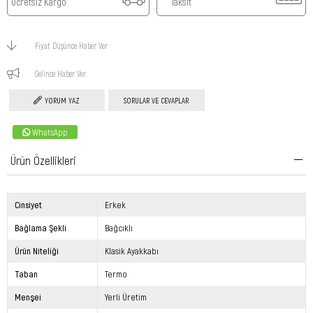
Ücretsiz Kargo
Taksit
Fiyat Düşünce Haber Ver
Gelince Haber Ver
YORUM YAZ
SORULAR VE CEVAPLAR
WhatsApp
Ürün Özellikleri
Cinsiyet
Erkek
Bağlama Şekli
Bağcıklı
Ürün Niteliği
Klasik Ayakkabı
Taban
Termo
Menşei
Yerli Üretim