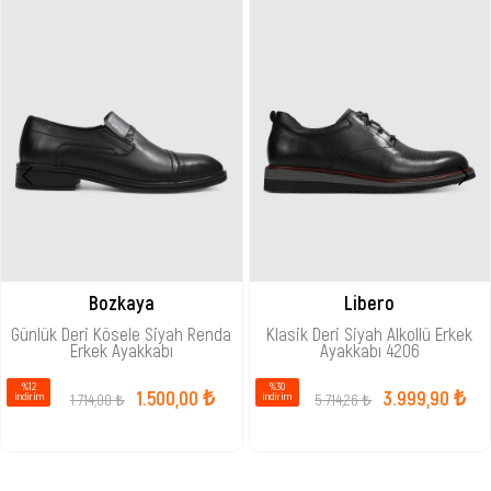
Bozkaya
Libero
Günlük Deri Kösele Siyah Renda
Klasik Deri Siyah Alkollü Erkek
Erkek Ayakkabı
Ayakkabı 4206
%12
%30
1.500,00 ₺
3.999,90 ₺
1.714,00 ₺
5.714,26 ₺
i̇ndirim
i̇ndirim