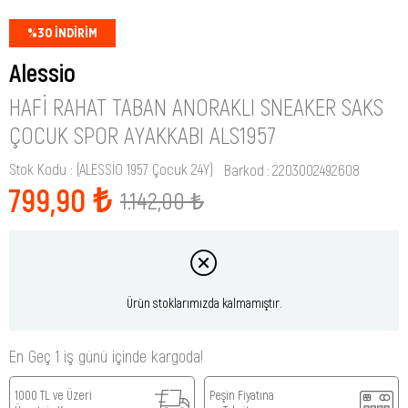
%
30
İNDIRIM
Alessio
HAFI RAHAT TABAN ANORAKLI SNEAKER SAKS
ÇOCUK SPOR AYAKKABI ALS1957
Stok Kodu
(ALESSİO 1957 Çocuk 24Y)
Barkod
:
2203002492608
799,90 ₺
1.142,00 ₺
Ürün stoklarımızda kalmamıştır.
En Geç 1 iş günü içinde kargoda!
1000 TL ve Üzeri
Peşin Fiyatına