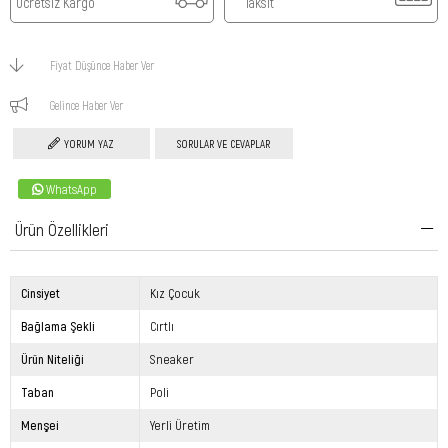
Ücretsiz Kargo
Taksit
Fiyat Düşünce Haber Ver
Gelince Haber Ver
YORUM YAZ
SORULAR VE CEVAPLAR
WhatsApp
Ürün Özellikleri
Cinsiyet
Kız Çocuk
Bağlama Şekli
Cırtlı
Ürün Niteliği
Sneaker
Taban
Poli
Menşei
Yerli Üretim