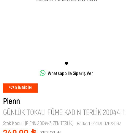
Whatsapp İle Sipariş Ver
%
30
İNDIRIM
Pienn
GÜNLÜK TOKALI FÜME KADIN TERLIK 20044-1
Stok Kodu
(PİENN 20044-3 ZEN TERLİK)
Barkod
:
2203002672062
249,90 ₺