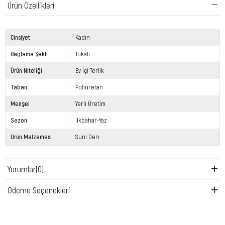
Ürün Özellikleri
Cinsiyet
Kadın
Bağlama Şekli
Tokalı
Ürün Niteliği
Ev İçi Terlik
Taban
Poliüretan
Menşei
Yerli Üretim
Sezon
İlkbahar-Yaz
Ürün Malzemesi
Suni Deri
Yorumlar
(0)
Ödeme Seçenekleri