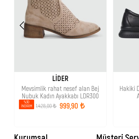
LİDER
Mevsimlik rahat nesef alan Bej
Hakiki 
Nubuk Kadın Ayakkabı LDR300
%30
999,90 ₺
1.428,00 ₺
İNDIRIM
Kurumsal
Müşteri Serv