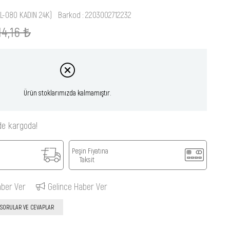
KL-080 KADIN 24K)
Barkod
:
2203002712232
14,16 ₺
Ürün stoklarımızda kalmamıştır.
de kargoda!
Peşin Fiyatına
Taksit
aber Ver
Gelince Haber Ver
SORULAR VE CEVAPLAR