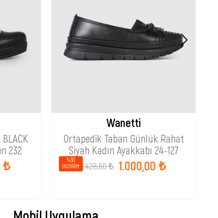
Wanetti
t BLACK
Ortapedik Taban Günlük Rahat
T
en 232
Siyah Kadın Ayakkabı 24-127
%30
0 ₺
1.000,00 ₺
1.428,60 ₺
İNDIRIM
Mobil Uygulama