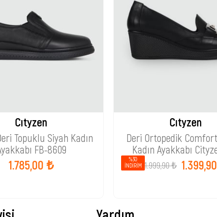
Cıtyzen
Cıtyzen
Deri Topuklu Siyah Kadın
Deri Ortopedik Comfor
Ayakkabı FB-8609
Kadın Ayakkabı Cityz
%30
1.785,00 ₺
1.399,9
1.999,90 ₺
İNDIRIM
isi
Yardım