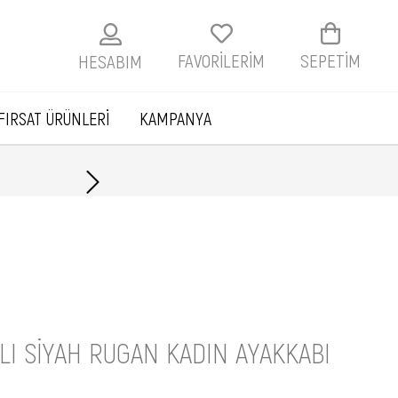
FAVORİLERİM
SEPETIM
HESABIM
FIRSAT ÜRÜNLERİ
KAMPANYA
Havale ile ödemelerde
LI SIYAH RUGAN KADIN AYAKKABI