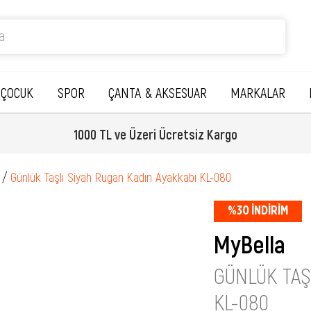
ÇOCUK
SPOR
ÇANTA & AKSESUAR
MARKALAR
1000 TL ve Üzeri Ücretsiz Kargo
Günlük Taşlı Siyah Rugan Kadın Ayakkabı KL-080
%
30
İNDIRIM
MyBella
GÜNLÜK TAŞ
KL-080