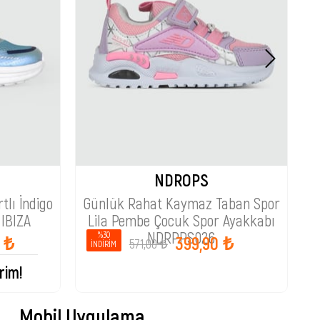
NDROPS
tlı İndigo
Günlük Rahat Kaymaz Taban Spor
G
 IBIZA
Lila Pembe Çocuk Spor Ayakkabı
NDRPPS026
%30
0 ₺
399,90 ₺
571,00 ₺
İNDIRIM
rim!
Mobil Uygulama