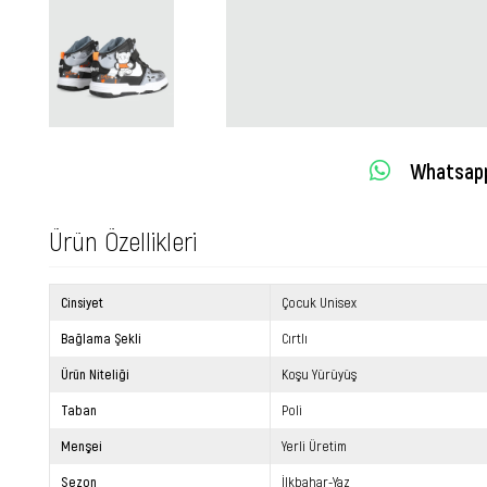
Whatsapp 
Ürün Özellikleri
Cinsiyet
Çocuk Unisex
Bağlama Şekli
Cırtlı
Ürün Niteliği
Koşu Yürüyüş
Taban
Poli
Menşei
Yerli Üretim
Sezon
İlkbahar-Yaz