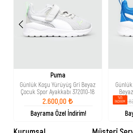
Puma
Günlük Koşu Yürüyüş Gri Beyaz
Günlük
Çocuk Spor Ayakkabı 372010-18
Beyaz
%15
2.600,00 ₺
2.8
İNDIRIM
Bayrama Özel İndirim!
Bay
Kurumsal
Müşteri Serv