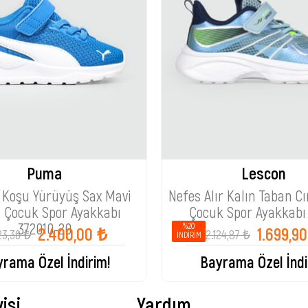
Puma
Lescon
 Koşu Yürüyüş Sax Mavi
Nefes Alır Kalın Taban Cır
 Çocuk Spor Ayakkabı
Çocuk Spor Ayakkabı
372010-20
%20
2.400,00 ₺
1.699,9
23,36 ₺
2.124,87 ₺
İNDIRIM
rama Özel İndirim!
Bayrama Özel İndi
isi
Yardım