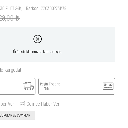
36 FİLET 24K)
Barkod
:
2203002731479
28,00 ₺
Ürün stoklarımızda kalmamıştır.
de kargoda!
Peşin Fiyatına
Taksit
aber Ver
Gelince Haber Ver
SORULAR VE CEVAPLAR