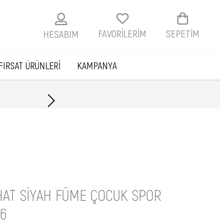
FAVORİLERİM
SEPETIM
HESABIM
FIRSAT ÜRÜNLERİ
KAMPANYA
Havale ile ödemelerde
AT SIYAH FÜME ÇOCUK SPOR
36