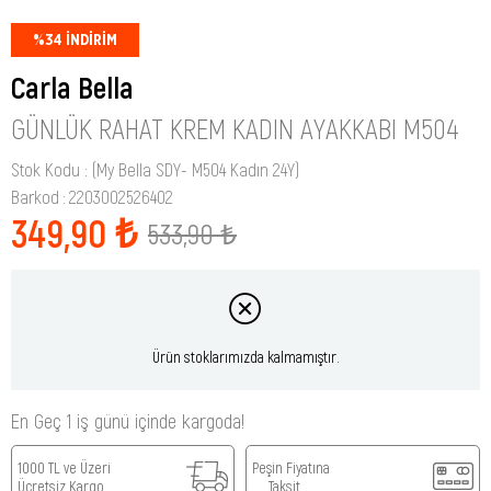
%
34
İNDIRIM
Carla Bella
GÜNLÜK RAHAT KREM KADIN AYAKKABI M504
Stok Kodu
(My Bella SDY- M504 Kadın 24Y)
Barkod
:
2203002526402
349,90 ₺
533,90 ₺
Ürün stoklarımızda kalmamıştır.
En Geç 1 iş günü içinde kargoda!
1000 TL ve Üzeri
Peşin Fiyatına
Ücretsiz Kargo
Taksit