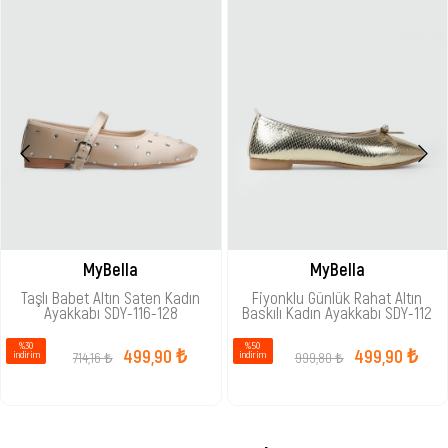
MyBella
MyBella
Taşlı Babet Altın Saten Kadın
Fiyonklu Günlük Rahat Altın
Ayakkabı SDY-116-128
Baskılı Kadın Ayakkabı SDY-112
%30
%50
499,90 ₺
499,90 ₺
714,16 ₺
999,80 ₺
i̇ndirim
i̇ndirim