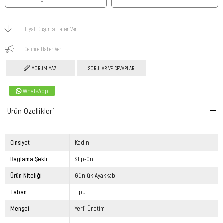
Fiyat Düşünce Haber Ver
Gelince Haber Ver
YORUM YAZ
SORULAR VE CEVAPLAR
WhatsApp
Ürün Özellikleri
Cinsiyet
Kadın
Bağlama Şekli
Slip-On
Ürün Niteliği
Günlük Ayakkabı
Taban
Tipu
Menşei
Yerli Üretim