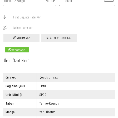
Ücretsiz Kargo
Taksit
Fiyat Düşünce Haber Ver
Gelince Haber Ver
YORUM YAZ
SORULAR VE CEVAPLAR
WhatsApp
Ürün Özellikleri
Cinsiyet
Çocuk Unisex
Bağlama Şekli
Cırtlı
Ürün Niteliği
SPOR
Taban
Termo-Kauçuk
Menşei
Yerli Üretim