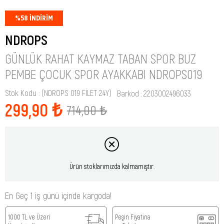
%
58
İNDIRIM
NDROPS
GÜNLÜK RAHAT KAYMAZ TABAN SPOR BUZ
PEMBE ÇOCUK SPOR AYAKKABI NDROPS019
Stok Kodu
(NDROPS 019 FİLET 24Y)
Barkod
:
2203002496033
299,90 ₺
714,00 ₺
Ürün stoklarımızda kalmamıştır.
En Geç 1 iş günü içinde kargoda!
1000 TL ve Üzeri
Peşin Fiyatına