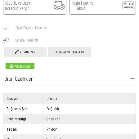
1000 TL ve Üzeri
Peşin Fiyatına
Ücretsiz Kargo
Taksit
Fiyat Düşünce Haber Ver
Gelince Haber Ver
YORUM YAZ
SORULAR VE CEVAPLAR
WhatsApp
Ürün Özellikleri
Cinsiyet
Unisex
Bağlama Şekli
Bağcıklı
Ürün Niteliği
Sneaker
Taban
Phylon