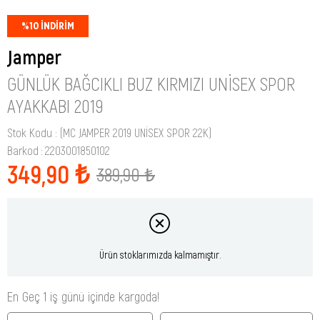
%
10
İNDIRIM
Jamper
GÜNLÜK BAĞCIKLI BUZ KIRMIZI UNISEX SPOR
AYAKKABI 2019
Stok Kodu
(MC JAMPER 2019 UNİSEX SPOR 22K)
Barkod
:
2203001850102
349,90 ₺
389,90 ₺
Ürün stoklarımızda kalmamıştır.
En Geç 1 iş günü içinde kargoda!