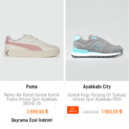
Puma
Ayakkabı City
Nefes Alır Rahat Günlük Kemik
Günlük Koşu Yürüyüş Gri Turkuaz
Pudra Unisex Spor Ayakkabı
Unisex Spor Ayakkabı PERU
380147-05
%47
3.699,90 ₺
1.500,00 ₺
2.857,00 ₺
i̇ndirim
Bayrama Özel İndirim!