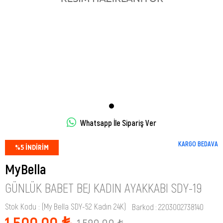
Whatsapp İle Sipariş Ver
KARGO BEDAVA
%
5
İNDIRIM
MyBella
GÜNLÜK BABET BEJ KADIN AYAKKABI SDY-19
Stok Kodu
(My Bella SDY-52 Kadın 24K)
Barkod
:
2203002738140
1.500,00 ₺