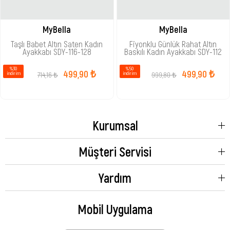
MyBella
MyBella
Taşlı Babet Altın Saten Kadın
Fiyonklu Günlük Rahat Altın
Ayakkabı SDY-116-128
Baskılı Kadın Ayakkabı SDY-112
%30
%50
499,90 ₺
499,90 ₺
714,16 ₺
999,80 ₺
i̇ndirim
i̇ndirim
Kurumsal
Müşteri Servisi
Yardım
Mobil Uygulama