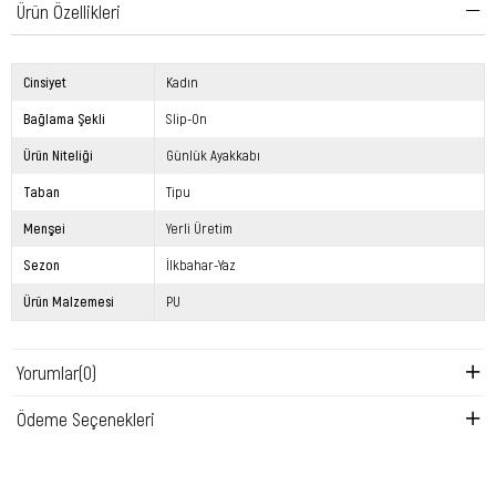
Ürün Özellikleri
Cinsiyet
Kadın
Bağlama Şekli
Slip-On
Ürün Niteliği
Günlük Ayakkabı
Taban
Tipu
Menşei
Yerli Üretim
Sezon
İlkbahar-Yaz
Ürün Malzemesi
PU
Yorumlar
(0)
Ödeme Seçenekleri